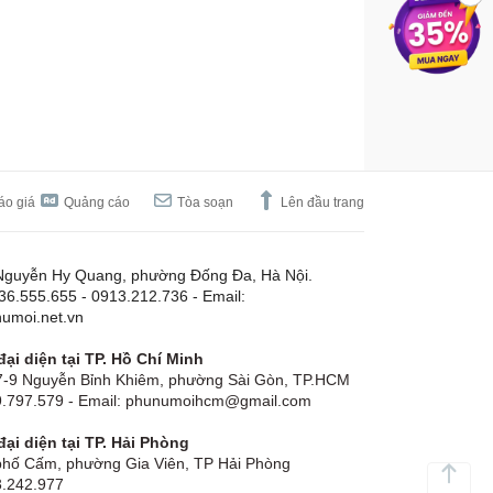
áo giá
Quảng cáo
Tòa soạn
Lên đầu trang
Nguyễn Hy Quang, phường Đống Đa, Hà Nội.
.36.555.655 - 0913.212.736 - Email:
umoi.net.vn
ại diện tại TP. Hồ Chí Minh
-9 Nguyễn Bỉnh Khiêm, phường Sài Gòn, TP.HCM
19.797.579 - Email: phunumoihcm@gmail.com
ại diện tại TP. Hải Phòng
hố Cấm, phường Gia Viên, TP Hải Phòng
3.242.977