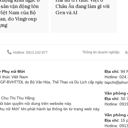
 sân vận động lớn
Châu Âu đang làm gì với
Việt Nam của Bộ
Gen và AI
an, do Vingroup
ựng
Thông tin doanh nghiệp
Hotline: 0913.242.977
B
tử Phụ nữ Mới
Địa chỉ:
94 
í thức Việt Nam
Hotline: 024
1/GP-BVHTTDL do Bộ Văn Hóa, Thể Thao và Du Lịch cấp ngày
tapchi@phun
Văn phòng đ
Chu Thị Thu Hằng
Địa chỉ:
Số 7
ữ bản quyền nội dung trên website này.
Hotline: 09
hụ nữ Mới" khi phát hành lại thông tin từ trang web này.
Văn phòng đ
Địa chỉ:
15 p
Hotline: 091