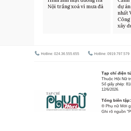
Nội trắng xoá vì mưa đá
dự án
nhất 
Công 
xây d
Hotline: 024.36.555.655
Hotline: 0919.797.579
Tạp chí điện 
Thuộc Hội Nữ tr
Số giấy phép: 8
12/6/2026.
Tổng biên tập:
® Phụ nữ Mới gi
Ghi rõ nguồn "P