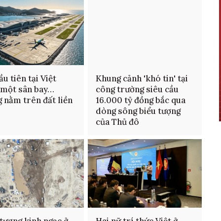
ầu tiên tại Việt
Khung cảnh 'khó tin' tại
 một sân bay…
công trường siêu cầu
 nằm trên đất liền
16.000 tỷ đồng bắc qua
dòng sông biểu tượng
của Thủ đô
tượng kinh ngạc ở
Hai nữ trí thức Việt ở