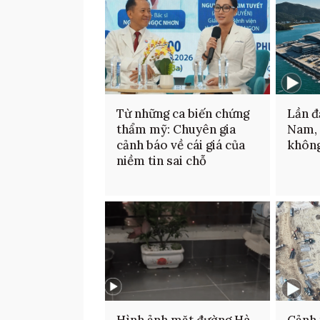
Từ những ca biến chứng
Lần đ
thẩm mỹ: Chuyên gia
Nam,
cảnh báo về cái giá của
không
niềm tin sai chỗ
Hình ảnh mặt đường Hà
Cảnh 