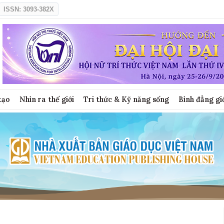
ISSN: 3093-382X
tạo
Nhìn ra thế giới
Tri thức & Kỹ năng sống
Bình đẳng gi