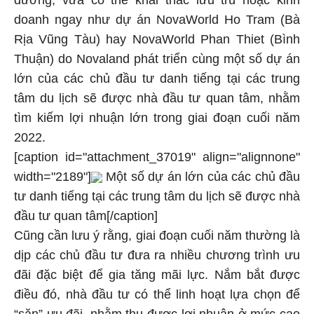
doanh ngay như dự án NovaWorld Ho Tram (Bà
Rịa Vũng Tàu) hay NovaWorld Phan Thiet (Bình
Thuận) do Novaland phát triển cùng một số dự án
lớn của các chủ đầu tư danh tiếng tại các trung
tâm du lịch sẽ được nhà đầu tư quan tâm, nhằm
tìm kiếm lợi nhuận lớn trong giai đoạn cuối năm
2022.
[caption id="attachment_37019" align="alignnone"
width="2189"]
Một số dự án lớn của các chủ đầu
tư danh tiếng tại các trung tâm du lịch sẽ được nhà
đầu tư quan tâm[/caption]
Cũng cần lưu ý rằng, giai đoạn cuối năm thường là
dịp các chủ đầu tư đưa ra nhiều chương trình ưu
đãi đặc biệt để gia tăng mãi lực. Nắm bắt được
điều đó, nhà đầu tư có thể linh hoạt lựa chọn để
“săn” ưu đãi, nhằm thu được lợi nhuận ở mức cao