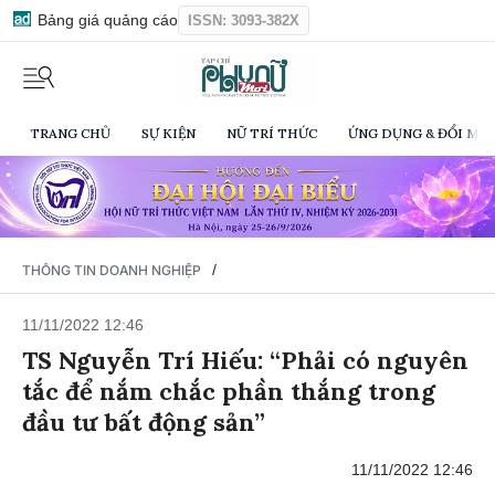
Bảng giá quảng cáo
ISSN: 3093-382X
TRANG CHỦ
SỰ KIỆN
NỮ TRÍ THỨC
ỨNG DỤNG & ĐỔI MỚI
/
THÔNG TIN DOANH NGHIỆP
11/11/2022 12:46
TS Nguyễn Trí Hiếu: “Phải có nguyên
tắc để nắm chắc phần thắng trong
đầu tư bất động sản”
11/11/2022 12:46