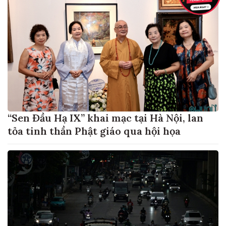
“Sen Đầu Hạ IX” khai mạc tại Hà Nội, lan
tỏa tinh thần Phật giáo qua hội họa