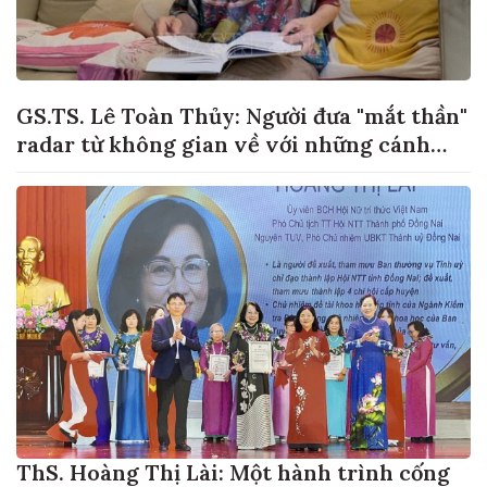
GS.TS. Lê Toàn Thủy: Người đưa "mắt thần"
radar từ không gian về với những cánh
đồng lúa Việt Nam
ThS. Hoàng Thị Lài: Một hành trình cống