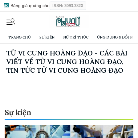
Bảng giá quảng cáo
ISSN: 3093-382X
TRANG CHỦ
SỰ KIỆN
NỮ TRÍ THỨC
ỨNG DỤNG & ĐỔI MỚI
TỬ VI CUNG HOÀNG ĐẠO - CÁC BÀI
VIẾT VỀ TỬ VI CUNG HOÀNG ĐẠO,
TIN TỨC TỬ VI CUNG HOÀNG ĐẠO
Sự kiện