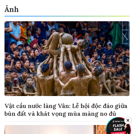
Ảnh
Vật cầu nước làng Vân: Lễ hội độc đáo giữa
bùn đất và khát vọng mùa màng no đủ
✕