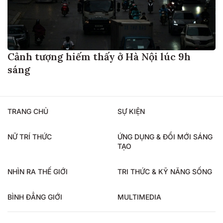
Cảnh tượng hiếm thấy ở Hà Nội lúc 9h
sáng
TRANG CHỦ
SỰ KIỆN
NỮ TRÍ THỨC
ỨNG DỤNG & ĐỔI MỚI SÁNG
TẠO
NHÌN RA THẾ GIỚI
TRI THỨC & KỸ NĂNG SỐNG
BÌNH ĐẲNG GIỚI
MULTIMEDIA