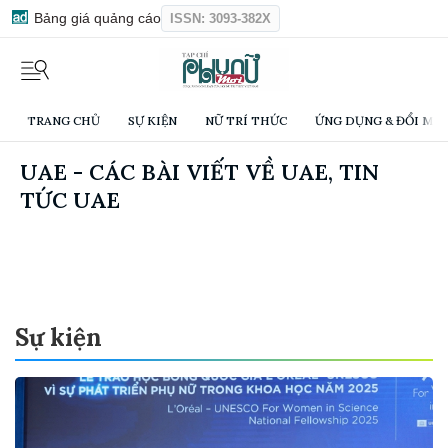
Bảng giá quảng cáo
ISSN: 3093-382X
TRANG CHỦ
SỰ KIỆN
NỮ TRÍ THỨC
ỨNG DỤNG & ĐỔI MỚI
UAE - CÁC BÀI VIẾT VỀ UAE, TIN
TỨC UAE
Sự kiện