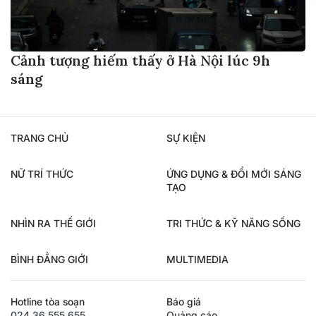
Cảnh tượng hiếm thấy ở Hà Nội lúc 9h
sáng
TRANG CHỦ
SỰ KIỆN
NỮ TRÍ THỨC
ỨNG DỤNG & ĐỔI MỚI SÁNG
TẠO
NHÌN RA THẾ GIỚI
TRI THỨC & KỸ NĂNG SỐNG
BÌNH ĐẲNG GIỚI
MULTIMEDIA
Hotline tòa soạn
Báo giá
024.36.555.655
Quảng cáo