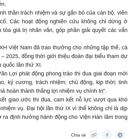
ễn.
inh thần trách nhiệm và sự gắn bó của cán bộ, viên
cố. Các hoạt động nghiên cứu không chỉ dừng ở
 tỏa giá trị nhân văn, góp phần giải quyết các vấn
HXH Việt Nam đã trao thưởng cho những tập thể, cá
 – 2025, đồng thời giới thiệu đoàn đại biểu tham dự
 quốc lần thứ XI.
Văn Lợi phát động phong trào thi đua giai đoạn mới
o, kỷ cương, trách nhiệm; chủ động, kịp thời; tinh
há hoàn thành thắng lợi nhiệm vụ chính trị”.
kết giao ước thi đua, cam kết nỗ lực vượt qua khó
hiệm vụ. Đại hội lần thứ IX vì thế không chỉ là dịp
ở ra định hướng hành động cho Viện Hàn lâm trong
Chia sẻ