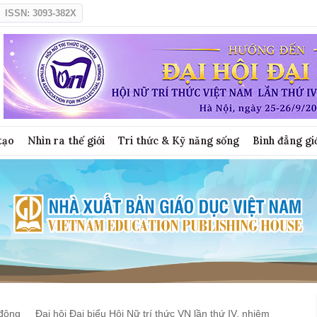
ISSN: 3093-382X
tạo
Nhìn ra thế giới
Tri thức & Kỹ năng sống
Bình đẳng gi
động
Đại hội Đại biểu Hội Nữ trí thức VN lần thứ IV, nhiệm