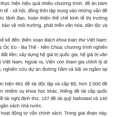
 thực hiện hiệu quả nhiều chương trình, đề án bám
nh tế - xã hội, đồng thời tập trung vào những vấn đề
c lãnh đạo, hoàn thiện thể chế kinh tế thị trường
 bảo vệ môi trường, phát triển văn hóa, dân tộc và
thể kể đến; Biên soạn
Bách khoa toàn thư Việt Nam
;
ọc Óc Eo - Ba Thê - Nền Chùa; chương trình nghiên
đất liền; xây dựng hệ giá trị quốc gia, hệ giá trị văn
Việt Nam. Ngoài ra, Viện còn tham gia chỉnh lý di
, nghiên cứu dự án đường hầm và bãi xe ngầm tại
.
c hiện 961 đề tài độc lập và cấp Bộ, hơn 2.000 đề
ăm nhiệm vụ khoa học khác. Riêng đề tài cấp quốc
đề tài nghị định thư, 157 đề tài quỹ Nafosted và 140
 ngân sách nhà nước.
hoạt động tư vấn chính sách. Trong giai đoạn này,