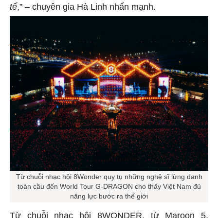
tế
,” – chuyên gia Hà Linh nhấn mạnh.
Từ chuỗi nhạc hội 8Wonder quy tụ những nghệ sĩ lừng danh
toàn cầu đến World Tour G-DRAGON cho thấy Việt Nam đủ
năng lực bước ra thế giới
Từ chuỗi nhạc hội 8WONDER, từ Maroon 5,