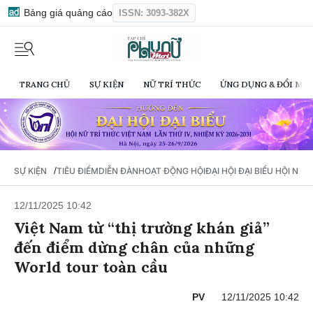
Bảng giá quảng cáo
ISSN: 3093-382X
TRANG CHỦ
SỰ KIỆN
NỮ TRÍ THỨC
ỨNG DỤNG & ĐỔI MỚI
/
SỰ KIỆN
TIÊU ĐIỂM
DIỄN ĐÀN
HOẠT ĐỘNG HỘI
ĐẠI HỘI ĐẠI BIỂU HỘI NỮ 
12/11/2025 10:42
Việt Nam từ “thị trường khán giả”
đến điểm dừng chân của những
World tour toàn cầu
PV
12/11/2025 10:42