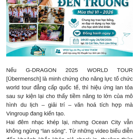
Nếu G-DRAGON 2025 WORLD TOUR
[Übermensch] là minh chứng cho năng lực tổ chức
world tour đẳng cấp quốc tế, thì hiệu ứng lan tỏa
sau sự kiện lại cho thấy tiềm năng to lớn của mô
hình du lịch – giải trí – văn hoá tích hợp mà
Vingroup đang kiến tạo.
Hai đêm nhạc khép lại, nhưng Ocean City vẫn
không ngừng “lan sóng”. Từ những video biểu diễn
đến khoảnh khắc khán giả check-in, thưởng thức