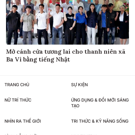
Mở cánh cửa tương lai cho thanh niên xã
Ba Vì bằng tiếng Nhật
TRANG CHỦ
SỰ KIỆN
NỮ TRÍ THỨC
ỨNG DỤNG & ĐỔI MỚI SÁNG
TẠO
NHÌN RA THẾ GIỚI
TRI THỨC & KỸ NĂNG SỐNG