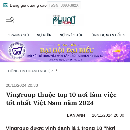
Bảng giá quảng cáo
ISSN: 3093-382X
TRANG CHỦ
SỰ KIỆN
NỮ TRÍ THỨC
ỨNG DỤNG & ĐỔI MỚI
/
THÔNG TIN DOANH NGHIỆP
20/11/2024 20:30
Vingroup thuộc top 10 nơi làm việc
tốt nhất Việt Nam năm 2024
LAN ANH
20/11/2024 20:30
Vingroup được vinh danh là 1 trong 10 "Nơi