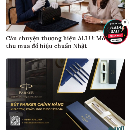
✕
Câu chuyện thương hiệu ALLU: Mô hình
thu mua đồ hiệu chuẩn Nhật