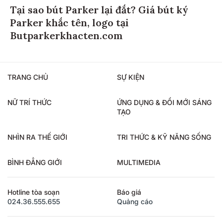
Tại sao bút Parker lại đắt? Giá bút ký
Parker khắc tên, logo tại
Butparkerkhacten.com
TRANG CHỦ
SỰ KIỆN
NỮ TRÍ THỨC
ỨNG DỤNG & ĐỔI MỚI SÁNG
TẠO
NHÌN RA THẾ GIỚI
TRI THỨC & KỸ NĂNG SỐNG
BÌNH ĐẲNG GIỚI
MULTIMEDIA
Hotline tòa soạn
Báo giá
024.36.555.655
Quảng cáo