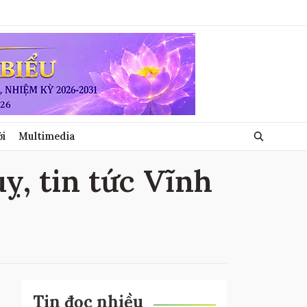
ới
Multimedia
ỵ, tin tức Vĩnh
Tin đọc nhiều