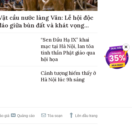
Vật cầu nước làng Vân: Lễ hội độc
đáo giữa bùn đất và khát vọng
mùa màng no đủ
“Sen Đầu Hạ IX” khai
mạc tại Hà Nội, lan tỏa
✕
tinh thần Phật giáo qua
hội họa
Cảnh tượng hiếm thấy ở
Hà Nội lúc 9h sáng
áo giá
Quảng cáo
Tòa soạn
Lên đầu trang