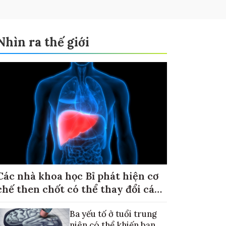
Nhìn ra thế giới
Các nhà khoa học Bỉ phát hiện cơ
chế then chốt có thể thay đổi cách
điều trị ung thư di căn gan
Ba yếu tố ở tuổi trung
niên có thể khiến bạn