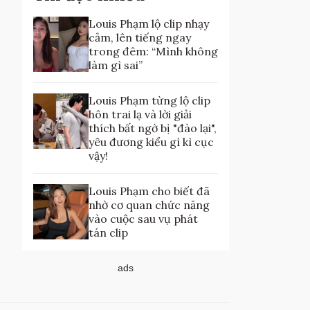
Louis Phạm lộ clip nhạy
cảm, lên tiếng ngay
trong đêm: “Mình không
làm gì sai”
Louis Phạm từng lộ clip
hôn trai lạ và lời giải
thích bất ngờ bị "đào lại",
yêu đương kiểu gì kì cục
vậy!
Louis Phạm cho biết đã
nhờ cơ quan chức năng
vào cuộc sau vụ phát
tán clip
ads