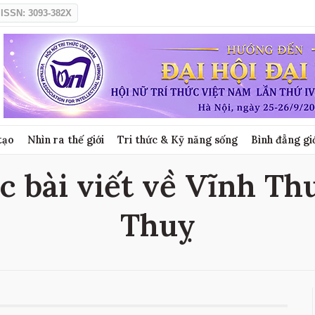
ISSN: 3093-382X
tạo
Nhìn ra thế giới
Tri thức & Kỹ năng sống
Bình đẳng gi
c bài viết về Vĩnh Thu
Thuỵ