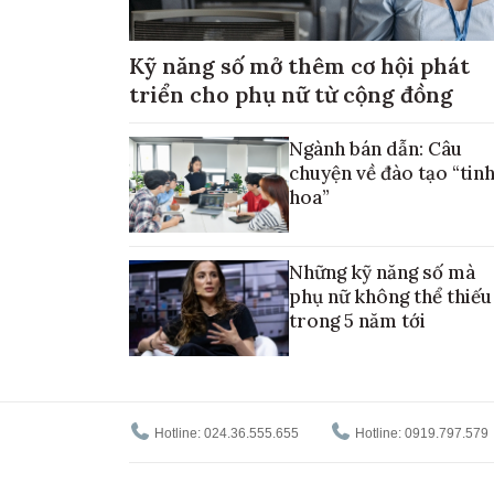
Kỹ năng số mở thêm cơ hội phát
triển cho phụ nữ từ cộng đồng
Ngành bán dẫn: Câu
chuyện về đào tạo “tin
hoa”
Những kỹ năng số mà
phụ nữ không thể thiếu
trong 5 năm tới
Hotline: 024.36.555.655
Hotline: 0919.797.579