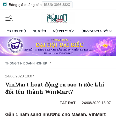
Bảng giá quảng cáo
ISSN: 3093-382X
TRANG CHỦ
SỰ KIỆN
NỮ TRÍ THỨC
ỨNG DỤNG & ĐỔI MỚI
/
THÔNG TIN DOANH NGHIỆP
24/08/2020 18:07
VinMart hoạt động ra sao trước khi
đổi tên thành WinMart?
TẤT ĐẠT
24/08/2020 18:07
Gần 1 năm sang nhượng cho Masan, VinMart