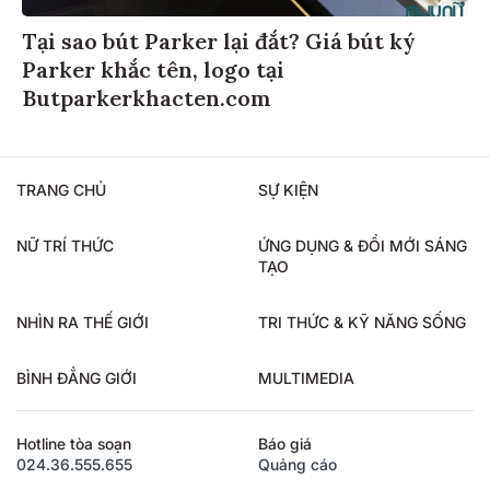
Tại sao bút Parker lại đắt? Giá bút ký
Parker khắc tên, logo tại
Butparkerkhacten.com
TRANG CHỦ
SỰ KIỆN
NỮ TRÍ THỨC
ỨNG DỤNG & ĐỔI MỚI SÁNG
TẠO
NHÌN RA THẾ GIỚI
TRI THỨC & KỸ NĂNG SỐNG
BÌNH ĐẲNG GIỚI
MULTIMEDIA
Hotline tòa soạn
Báo giá
024.36.555.655
Quảng cáo