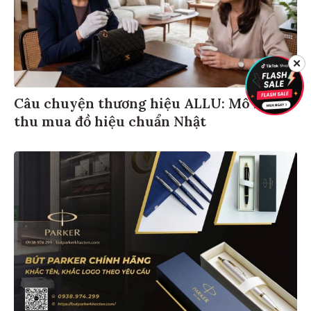
✕
Câu chuyện thương hiệu ALLU: Mô hình
thu mua đồ hiệu chuẩn Nhật