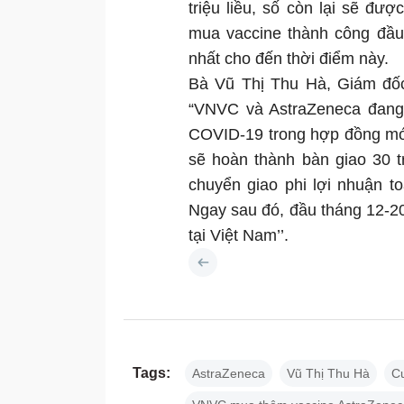
triệu liều, số còn lại sẽ đư
mua vaccine thành công đầu
nhất cho đến thời điểm này.
Bà Vũ Thị Thu Hà, Giám đố
“VNVC và AstraZeneca đang 
COVID-19 trong hợp đồng mới
sẽ hoàn thành bàn giao 30 t
chuyển giao phi lợi nhuận t
Ngay sau đó, đầu tháng 12-20
tại Việt Nam’’.
Tags:
AstraZeneca
Vũ Thị Thu Hà
C