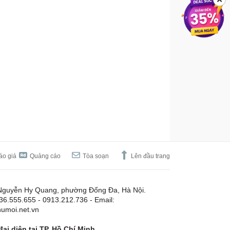
áo giá
Quảng cáo
Tòa soạn
Lên đầu trang
Nguyễn Hy Quang, phường Đống Đa, Hà Nội.
.36.555.655 - 0913.212.736 - Email:
umoi.net.vn
ại diện tại TP. Hồ Chí Minh