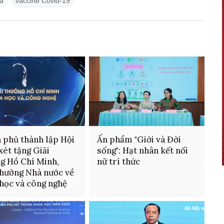
a
vaccine Covid-19
 phủ thành lập Hội
Ấn phẩm "Giới và Đời
xét tặng Giải
sống": Hạt nhân kết nối
g Hồ Chí Minh,
nữ trí thức
thưởng Nhà nước về
học và công nghệ