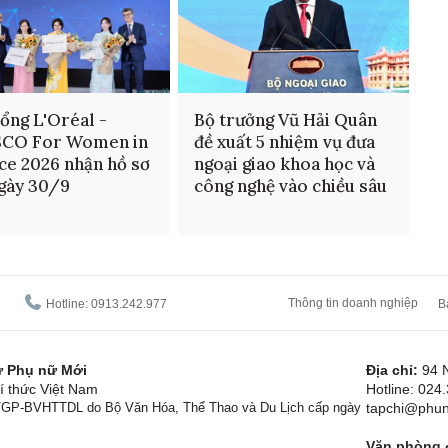
ổng L'Oréal -
Bộ trưởng Vũ Hải Quân
CO For Women in
đề xuất 5 nhiệm vụ đưa
ce 2026 nhận hồ sơ
ngoại giao khoa học và
gày 30/9
công nghệ vào chiều sâu
Thông tin doanh nghiệp
Hotline: 0913.242.977
B
tử Phụ nữ Mới
Địa chỉ:
94 
í thức Việt Nam
Hotline: 024
1/GP-BVHTTDL do Bộ Văn Hóa, Thể Thao và Du Lịch cấp ngày
tapchi@phun
Văn phòng đ