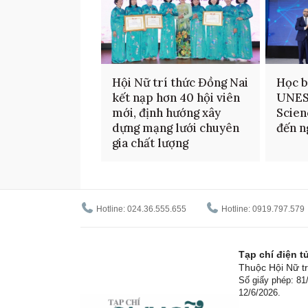
Hội Nữ trí thức Đồng Nai
Học b
kết nạp hơn 40 hội viên
UNES
mới, định hướng xây
Scien
dựng mạng lưới chuyên
đến n
gia chất lượng
Hotline: 024.36.555.655
Hotline: 0919.797.579
Tạp chí điện 
Thuộc Hội Nữ tr
Số giấy phép: 8
12/6/2026.