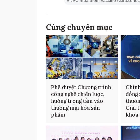
VNVC mua thêm vaccine AstraZenec
Cùng chuyên mục
Phê duyệt Chương trình
Chính
công nghệ chiến lược,
đồng 
hướng trọng tâm vào
thưởn
thương mại hóa sản
Giải 
phẩm
khoa 