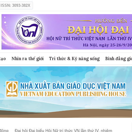
ISSN: 3093-382X
tạo
Nhìn ra thế giới
Tri thức & Kỹ năng sống
Bình đẳng gi
động
Đại hội Đại biểu Hội Nữ trí thức VN lần thứ IV, nhiệm