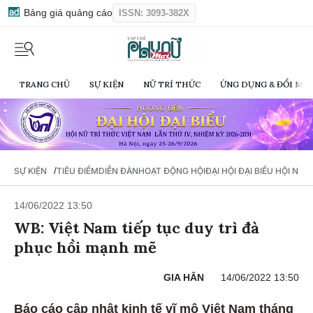
Bảng giá quảng cáo
ISSN: 3093-382X
TRANG CHỦ
SỰ KIỆN
NỮ TRÍ THỨC
ỨNG DỤNG & ĐỔI MỚI
/
SỰ KIỆN
TIÊU ĐIỂM
DIỄN ĐÀN
HOẠT ĐỘNG HỘI
ĐẠI HỘI ĐẠI BIỂU HỘI NỮ 
14/06/2022 13:50
WB: Việt Nam tiếp tục duy trì đà
phục hồi mạnh mẽ
GIA HÂN
14/06/2022 13:50
Báo cáo cập nhật kinh tế vĩ mô Việt Nam tháng