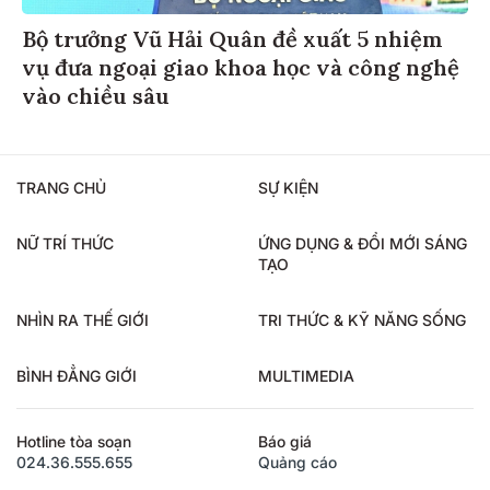
Bộ trưởng Vũ Hải Quân đề xuất 5 nhiệm
vụ đưa ngoại giao khoa học và công nghệ
vào chiều sâu
TRANG CHỦ
SỰ KIỆN
NỮ TRÍ THỨC
ỨNG DỤNG & ĐỔI MỚI SÁNG
TẠO
NHÌN RA THẾ GIỚI
TRI THỨC & KỸ NĂNG SỐNG
BÌNH ĐẲNG GIỚI
MULTIMEDIA
Hotline tòa soạn
Báo giá
024.36.555.655
Quảng cáo