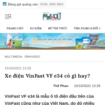
Bảng giá quảng cáo
ISSN: 3093-382X
TRANG CHỦ
SỰ KIỆN
NỮ TRÍ THỨC
ỨNG DỤNG & ĐỔI MỚI
/
MULTIMEDIA
ẢNH
VIDEO
15/10/2021 13:28
Xe điện VinFast VF e34 có gì hay?
Thế Phan
15/10/2021 13:28
VinFast VF e34 là mẫu ô tô điện đầu tiên của
VinFast cũng như của Việt Nam, do đó nhiều