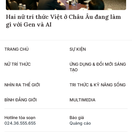
Hai nữ trí thức Việt ở Châu Âu đang làm
gì với Gen và AI
TRANG CHỦ
SỰ KIỆN
NỮ TRÍ THỨC
ỨNG DỤNG & ĐỔI MỚI SÁNG
TẠO
NHÌN RA THẾ GIỚI
TRI THỨC & KỸ NĂNG SỐNG
BÌNH ĐẲNG GIỚI
MULTIMEDIA
Hotline tòa soạn
Báo giá
024.36.555.655
Quảng cáo