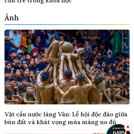
cứu trẻ trong khoa học
Ảnh
Vật cầu nước làng Vân: Lễ hội độc đáo giữa
bùn đất và khát vọng mùa màng no đủ
✕