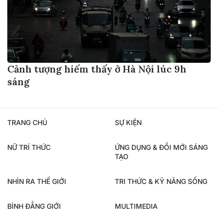
Cảnh tượng hiếm thấy ở Hà Nội lúc 9h
sáng
TRANG CHỦ
SỰ KIỆN
NỮ TRÍ THỨC
ỨNG DỤNG & ĐỔI MỚI SÁNG
TẠO
NHÌN RA THẾ GIỚI
TRI THỨC & KỸ NĂNG SỐNG
BÌNH ĐẲNG GIỚI
MULTIMEDIA