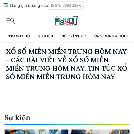
Bảng giá quảng cáo
ISSN: 3093-382X
TRANG CHỦ
SỰ KIỆN
NỮ TRÍ THỨC
ỨNG DỤNG & ĐỔI MỚI
XỔ SỐ MIỀN MIỀN TRUNG HÔM NAY
- CÁC BÀI VIẾT VỀ XỔ SỐ MIỀN
MIỀN TRUNG HÔM NAY, TIN TỨC XỔ
SỐ MIỀN MIỀN TRUNG HÔM NAY
Sự kiện