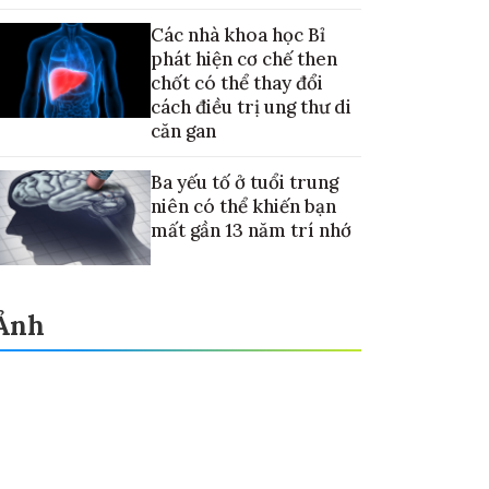
nay về Mặt trăng
Các nhà khoa học Bỉ
phát hiện cơ chế then
chốt có thể thay đổi
cách điều trị ung thư di
căn gan
Ba yếu tố ở tuổi trung
niên có thể khiến bạn
mất gần 13 năm trí nhớ
Ảnh