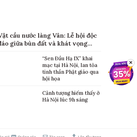
Vật cầu nước làng Vân: Lễ hội độc
đáo giữa bùn đất và khát vọng
mùa màng no đủ
“Sen Đầu Hạ IX” khai
✕
mạc tại Hà Nội, lan tỏa
tinh thần Phật giáo qua
hội họa
Cảnh tượng hiếm thấy ở
Hà Nội lúc 9h sáng