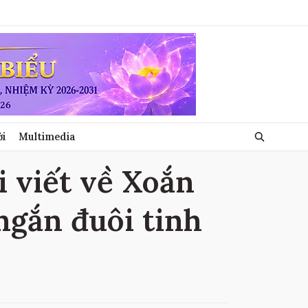
ới
Multimedia
i viết về Xoắn
ngắn đuôi tinh