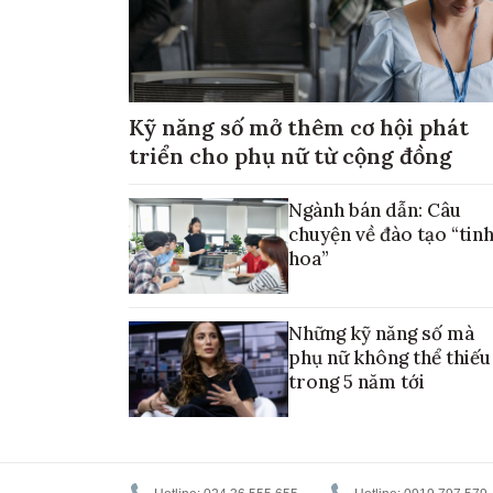
Kỹ năng số mở thêm cơ hội phát
triển cho phụ nữ từ cộng đồng
Ngành bán dẫn: Câu
chuyện về đào tạo “tin
hoa”
Những kỹ năng số mà
phụ nữ không thể thiếu
trong 5 năm tới