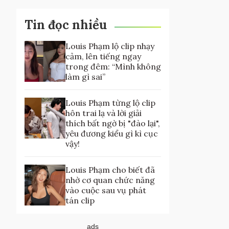
Tin đọc nhiều
Louis Phạm lộ clip nhạy
cảm, lên tiếng ngay
trong đêm: “Mình không
làm gì sai”
Louis Phạm từng lộ clip
hôn trai lạ và lời giải
thích bất ngờ bị "đào lại",
yêu đương kiểu gì kì cục
vậy!
Louis Phạm cho biết đã
nhờ cơ quan chức năng
vào cuộc sau vụ phát
tán clip
ads