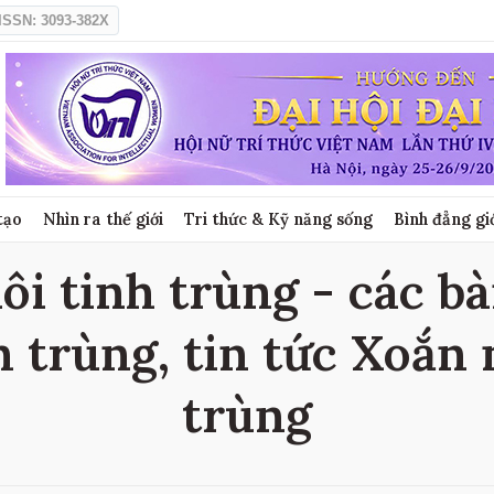
ISSN: 3093-382X
tạo
Nhìn ra thế giới
Tri thức & Kỹ năng sống
Bình đẳng gi
i tinh trùng - các bà
h trùng, tin tức Xoắn 
trùng