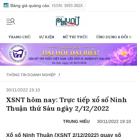
Bảng giá quảng cáo
ISSN: 3093-382X
TRANG CHỦ
SỰ KIỆN
NỮ TRÍ THỨC
ỨNG DỤNG & ĐỔI MỚI
/
THÔNG TIN DOANH NGHIỆP
30/11/2022 19:10
XSNT hôm nay: Trực tiếp xổ số Ninh
Thuận thứ Sáu ngày 2/12/2022
TRUNG HIẾU
30/11/2022 19:10
Xổ số Ninh Thuận (XSNT 2/12/2022) quay số