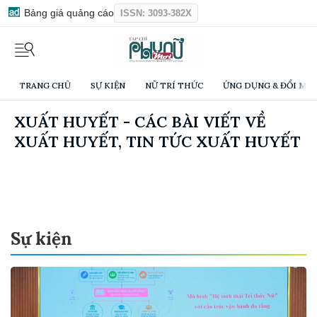
Bảng giá quảng cáo
ISSN: 3093-382X
TRANG CHỦ
SỰ KIỆN
NỮ TRÍ THỨC
ỨNG DỤNG & ĐỔI MỚI
XUẤT HUYẾT - CÁC BÀI VIẾT VỀ
XUẤT HUYẾT, TIN TỨC XUẤT HUYẾT
Sự kiện