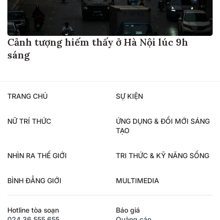
Cảnh tượng hiếm thấy ở Hà Nội lúc 9h
sáng
TRANG CHỦ
SỰ KIỆN
NỮ TRÍ THỨC
ỨNG DỤNG & ĐỔI MỚI SÁNG
TẠO
NHÌN RA THẾ GIỚI
TRI THỨC & KỸ NĂNG SỐNG
BÌNH ĐẲNG GIỚI
MULTIMEDIA
Hotline tòa soạn
Báo giá
024.36.555.655
Quảng cáo