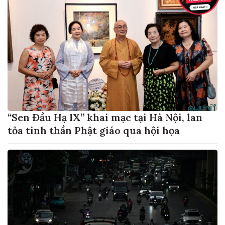
“Sen Đầu Hạ IX” khai mạc tại Hà Nội, lan
tỏa tinh thần Phật giáo qua hội họa