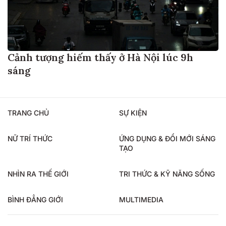
Cảnh tượng hiếm thấy ở Hà Nội lúc 9h
sáng
TRANG CHỦ
SỰ KIỆN
NỮ TRÍ THỨC
ỨNG DỤNG & ĐỔI MỚI SÁNG
TẠO
NHÌN RA THẾ GIỚI
TRI THỨC & KỸ NĂNG SỐNG
BÌNH ĐẲNG GIỚI
MULTIMEDIA