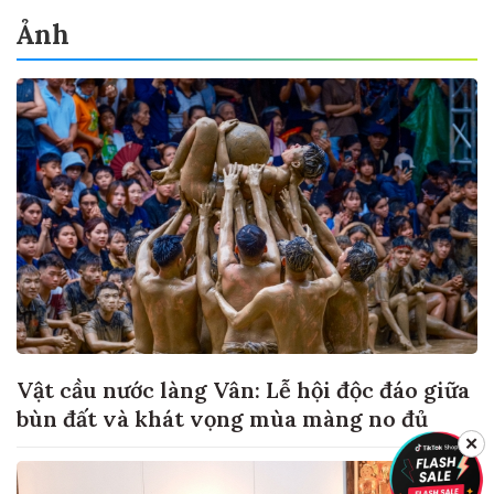
Ảnh
Vật cầu nước làng Vân: Lễ hội độc đáo giữa
bùn đất và khát vọng mùa màng no đủ
✕