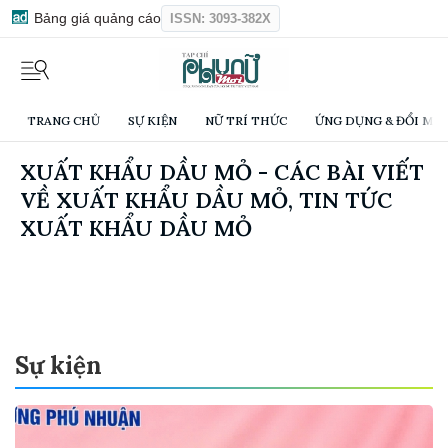
Bảng giá quảng cáo
ISSN: 3093-382X
TRANG CHỦ
SỰ KIỆN
NỮ TRÍ THỨC
ỨNG DỤNG & ĐỔI MỚI
XUẤT KHẨU DẦU MỎ - CÁC BÀI VIẾT
VỀ XUẤT KHẨU DẦU MỎ, TIN TỨC
XUẤT KHẨU DẦU MỎ
Sự kiện