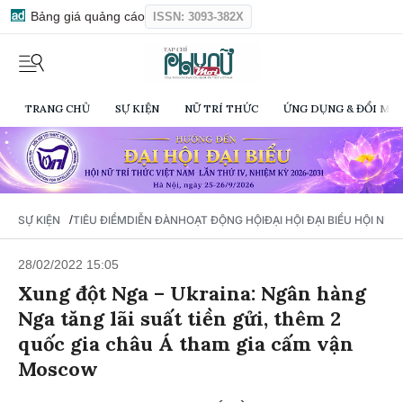
Bảng giá quảng cáo
ISSN: 3093-382X
TRANG CHỦ
SỰ KIỆN
NỮ TRÍ THỨC
ỨNG DỤNG & ĐỔI MỚI
/
SỰ KIỆN
TIÊU ĐIỂM
DIỄN ĐÀN
HOẠT ĐỘNG HỘI
ĐẠI HỘI ĐẠI BIỂU HỘI NỮ 
28/02/2022 15:05
Xung đột Nga – Ukraina: Ngân hàng
Nga tăng lãi suất tiền gửi, thêm 2
quốc gia châu Á tham gia cấm vận
Moscow