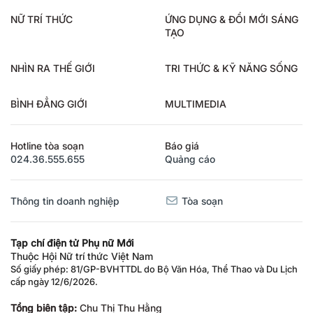
NỮ TRÍ THỨC
ỨNG DỤNG & ĐỔI MỚI SÁNG
TẠO
NHÌN RA THẾ GIỚI
TRI THỨC & KỸ NĂNG SỐNG
BÌNH ĐẲNG GIỚI
MULTIMEDIA
Hotline tòa soạn
Báo giá
024.36.555.655
Quảng cáo
Thông tin doanh nghiệp
Tòa soạn
Tạp chí điện tử Phụ nữ Mới
Thuộc Hội Nữ trí thức Việt Nam
Số giấy phép: 81/GP-BVHTTDL do Bộ Văn Hóa, Thể Thao và Du Lịch
cấp ngày 12/6/2026.
Tổng biên tập:
Chu Thị Thu Hằng