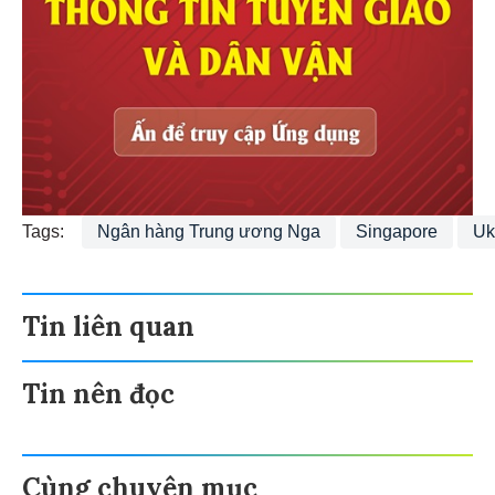
Tags:
Ngân hàng Trung ương Nga
Singapore
Uk
Tin liên quan
Tin nên đọc
Cùng chuyên mục