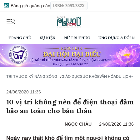
Bảng giá quảng cáo
ISSN: 3093-382X
TRANG CHỦ
SỰ KIỆN
NỮ TRÍ THỨC
ỨNG DỤNG & ĐỔI MỚI
/
TRI THỨC & KỸ NĂNG SỐNG
GIÁO DỤC
SỨC KHỎE
VĂN HÓA
DU LỊCH- Ẩ
24/06/2020 11:36
10 vị trí không nên để điện thoại đảm
bảo an toàn cho bản thân
NGỌC CHÂU
24/06/2020 11:36
Ngày nay thật khó để tìm một người không có