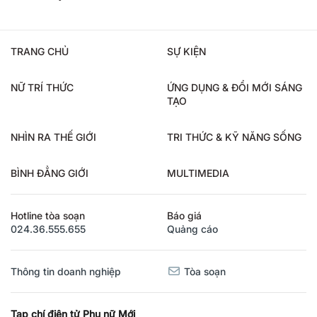
TRANG CHỦ
SỰ KIỆN
NỮ TRÍ THỨC
ỨNG DỤNG & ĐỔI MỚI SÁNG
TẠO
NHÌN RA THẾ GIỚI
TRI THỨC & KỸ NĂNG SỐNG
BÌNH ĐẲNG GIỚI
MULTIMEDIA
Hotline tòa soạn
Báo giá
024.36.555.655
Quảng cáo
Thông tin doanh nghiệp
Tòa soạn
Tạp chí điện tử Phụ nữ Mới