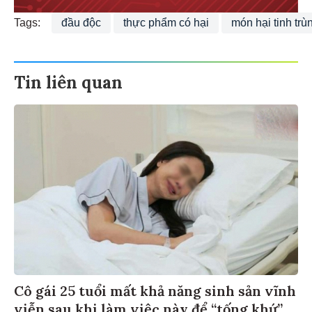
Tags:
đầu độc
thực phẩm có hại
món hại tinh trù
Tin liên quan
Cô gái 25 tuổi mất khả năng sinh sản vĩnh
viễn sau khi làm việc này để “tống khứ”