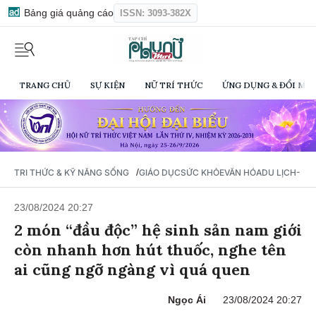
Bảng giá quảng cáo
ISSN: 3093-382X
TRANG CHỦ
SỰ KIỆN
NỮ TRÍ THỨC
ỨNG DỤNG & ĐỔI MỚI
/
TRI THỨC & KỸ NĂNG SỐNG
GIÁO DỤC
SỨC KHỎE
VĂN HÓA
DU LỊCH- Ẩ
23/08/2024 20:27
2 món “đầu độc” hệ sinh sản nam giới
còn nhanh hơn hút thuốc, nghe tên
ai cũng ngỡ ngàng vì quá quen
Ngọc Ái
23/08/2024 20:27