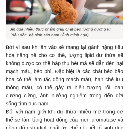
Ăn quá nhiều thực phẩm giàu chất béo tương đương tự
"đầu độc" hệ sinh sản nam (Ảnh minh họa)
Bởi vì sau khi ăn vào sẽ mang lại gánh nặng tiêu
hóa nặng nề cho cơ thể, lượng lipid dư thừa sẽ
không được cơ thể hấp thụ hết mà sẽ dẫn đến hại
mạch máu, béo phì. Đặc biệt là các chất béo bão
hòa có thể làm tắc động mạch máu, hạn chế lưu
thông máu, có thể gây ra hiện tượng rối loạn
cương cứng, ảnh hưởng nghiêm trọng đến đời
sống tình dục nam.
Đối với nam giới khi dư thừa nhiều mỡ trong cơ
thể sẽ làm tăng hoạt động của men aromatase và
nồng độ estradiol, chất ức chế nội tiết tố sinh dục