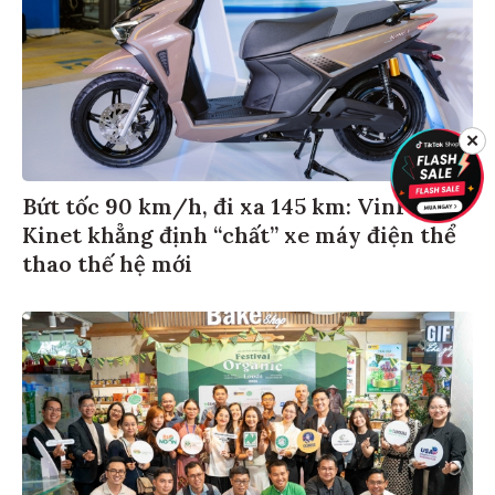
✕
Bứt tốc 90 km/h, đi xa 145 km: VinFast
Kinet khẳng định “chất” xe máy điện thể
thao thế hệ mới