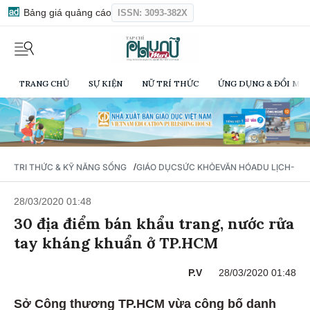
Bảng giá quảng cáo
ISSN: 3093-382X
TRANG CHỦ
SỰ KIỆN
NỮ TRÍ THỨC
ỨNG DỤNG & ĐỔI MỚI
/
TRI THỨC & KỸ NĂNG SỐNG
GIÁO DỤC
SỨC KHỎE
VĂN HÓA
DU LỊCH- Ẩ
28/03/2020 01:48
30 địa điểm bán khẩu trang, nước rửa
tay kháng khuẩn ở TP.HCM
P.V
28/03/2020 01:48
Sở Công thương TP.HCM vừa công bố danh