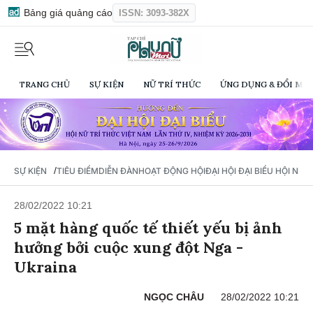
Bảng giá quảng cáo
ISSN: 3093-382X
TRANG CHỦ
SỰ KIỆN
NỮ TRÍ THỨC
ỨNG DỤNG & ĐỔI MỚI
/
SỰ KIỆN
TIÊU ĐIỂM
DIỄN ĐÀN
HOẠT ĐỘNG HỘI
ĐẠI HỘI ĐẠI BIỂU HỘI NỮ 
28/02/2022 10:21
5 mặt hàng quốc tế thiết yếu bị ảnh
hưởng bởi cuộc xung đột Nga -
Ukraina
NGỌC CHÂU
28/02/2022 10:21