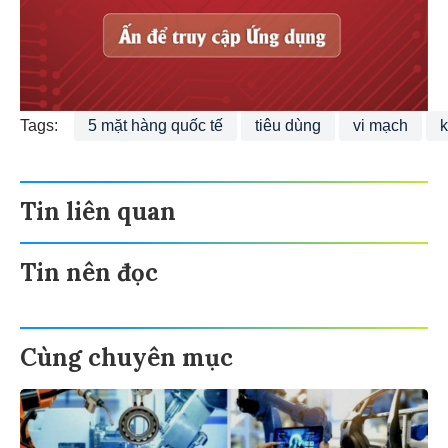
Tags:
5 mặt hàng quốc tế
tiêu dùng
vi mạch
k
Tin liên quan
Tin nên đọc
Cùng chuyên mục