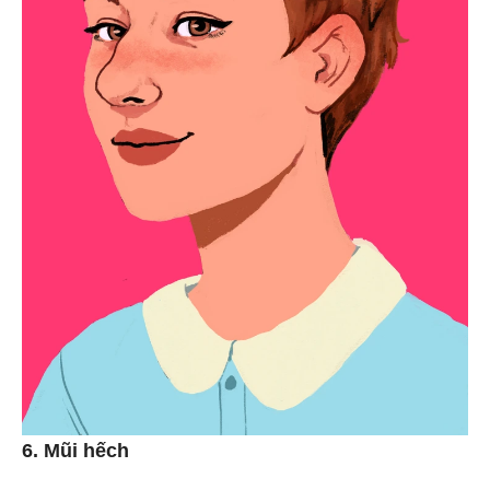
6. Mũi hếch