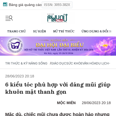
Bảng giá quảng cáo
ISSN: 3093-382X
TRANG CHỦ
SỰ KIỆN
NỮ TRÍ THỨC
ỨNG DỤNG & ĐỔI MỚI
/
TRI THỨC & KỸ NĂNG SỐNG
GIÁO DỤC
SỨC KHỎE
VĂN HÓA
DU LỊCH- Ẩ
28/06/2023 20:18
6 kiểu tóc phù hợp với dáng mũi giúp
khuôn mặt thanh gọn
MỘC MIÊN
28/06/2023 20:18
Mặc dù, chiếc mũi chưa được hoàn hảo nhưng