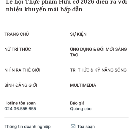
Lễ hội Thực phẩm Hữu cơ 2026 diễn ra với
nhiều khuyến mãi hấp dẫn
TRANG CHỦ
SỰ KIỆN
NỮ TRÍ THỨC
ỨNG DỤNG & ĐỔI MỚI SÁNG
TẠO
NHÌN RA THẾ GIỚI
TRI THỨC & KỸ NĂNG SỐNG
BÌNH ĐẲNG GIỚI
MULTIMEDIA
Hotline tòa soạn
Báo giá
024.36.555.655
Quảng cáo
Thông tin doanh nghiệp
Tòa soạn