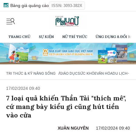
Bảng giá quảng cáo
ISSN: 3093-382X
TRANG CHỦ
SỰ KIỆN
NỮ TRÍ THỨC
ỨNG DỤNG & ĐỔI MỚI
/
TRI THỨC & KỸ NĂNG SỐNG
GIÁO DỤC
SỨC KHỎE
VĂN HÓA
DU LỊCH- Ẩ
17/02/2024 09:40
7 loại quả khiến Thần Tài "thích mê",
cứ mang bày kiểu gì cũng hút tiền
vào cửa
XUÂN NGUYÊN
17/02/2024 09:40