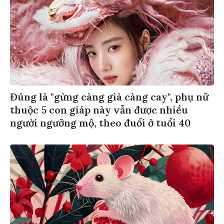
Đúng là "gừng càng già càng cay", phụ nữ
thuộc 5 con giáp này vẫn được nhiều
người ngưỡng mộ, theo đuổi ở tuổi 40