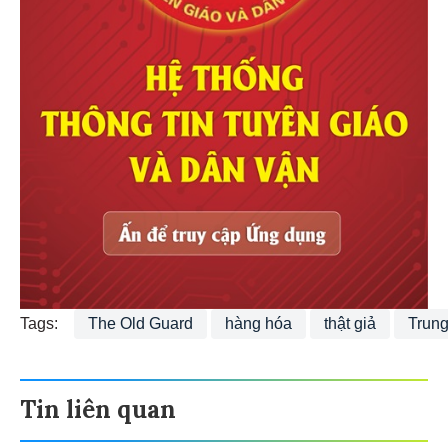
Tags:
The Old Guard
hàng hóa
thật giả
Trun
Tin liên quan