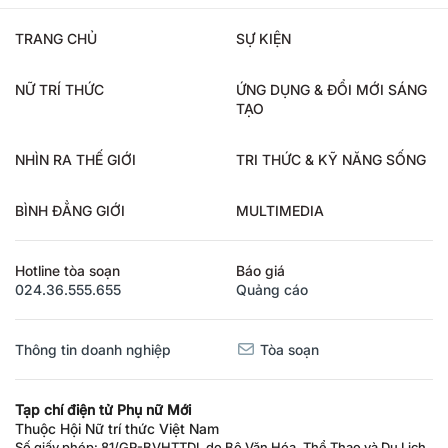
TRANG CHỦ
SỰ KIỆN
NỮ TRÍ THỨC
ỨNG DỤNG & ĐỔI MỚI SÁNG
TẠO
NHÌN RA THẾ GIỚI
TRI THỨC & KỸ NĂNG SỐNG
BÌNH ĐẲNG GIỚI
MULTIMEDIA
Hotline tòa soạn
Báo giá
024.36.555.655
Quảng cáo
Thông tin doanh nghiệp
Tòa soạn
Tạp chí điện tử Phụ nữ Mới
Thuộc Hội Nữ trí thức Việt Nam
Số giấy phép: 81/GP-BVHTTDL do Bộ Văn Hóa, Thể Thao và Du Lịch