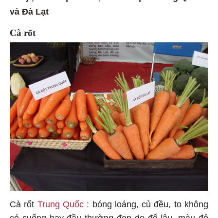
và Đà Lạt
Cà rốt
Cà rốt
Trung Quốc
: bóng loáng, củ đều, to không
có cuống hay đầu thường đen do để lâu, màu đỏ