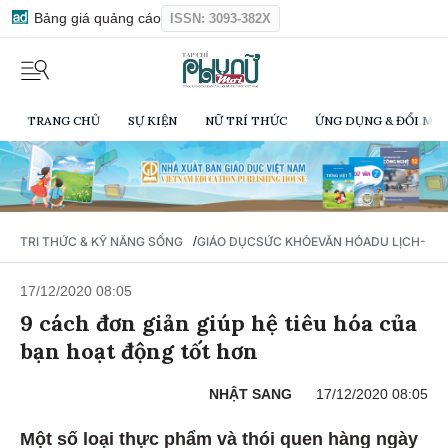
Bảng giá quảng cáo
ISSN: 3093-382X
TRANG CHỦ
SỰ KIỆN
NỮ TRÍ THỨC
ỨNG DỤNG & ĐỔI MỚI
/
TRI THỨC & KỸ NĂNG SỐNG
GIÁO DỤC
SỨC KHỎE
VĂN HÓA
DU LỊCH- Ẩ
17/12/2020 08:05
9 cách đơn giản giúp hệ tiêu hóa của
bạn hoạt động tốt hơn
NHẬT SANG
17/12/2020 08:05
Một số loại thực phẩm và thói quen hàng ngày