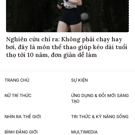
Nghiên cứu chỉ ra: Không phải chạy hay
bơi, đây là môn thể thao giúp kéo dài tuổi
thọ tới 10 năm, đơn giản dễ làm
TRANG CHỦ
SỰ KIỆN
NỮ TRÍ THỨC
ỨNG DỤNG & ĐỔI MỚI SÁNG
TẠO
NHÌN RA THẾ GIỚI
TRI THỨC & KỸ NĂNG SỐNG
BÌNH ĐẲNG GIỚI
MULTIMEDIA