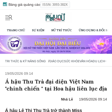
Bảng giá quảng cáo
ISSN: 3093-382X
TRANG CHỦ
SỰ KIỆN
NỮ TRÍ THỨC
ỨNG DỤNG & ĐỔI MỚI
/
TRI THỨC & KỸ NĂNG SỐNG
GIÁO DỤC
SỨC KHỎE
VĂN HÓA
DU LỊCH- Ẩ
19/05/2026 09:14
Á hậu Thu Trà đại diện Việt Nam
"chinh chiến " tại Hoa hậu liên lục địa
Nhã Lê
19/05/2026 09:14
Á hậu Lê Thị Thu Trà trở thành Miss