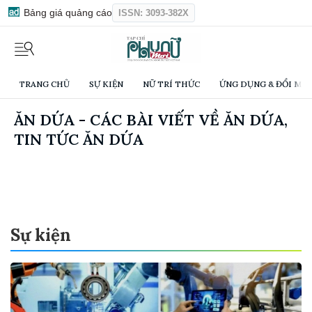
Bảng giá quảng cáo
ISSN: 3093-382X
TRANG CHỦ
SỰ KIỆN
NỮ TRÍ THỨC
ỨNG DỤNG & ĐỔI MỚI
ĂN DỨA - CÁC BÀI VIẾT VỀ ĂN DỨA,
TIN TỨC ĂN DỨA
Sự kiện