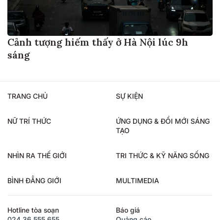
Cảnh tượng hiếm thấy ở Hà Nội lúc 9h
sáng
TRANG CHỦ
SỰ KIỆN
NỮ TRÍ THỨC
ỨNG DỤNG & ĐỔI MỚI SÁNG
TẠO
NHÌN RA THẾ GIỚI
TRI THỨC & KỸ NĂNG SỐNG
BÌNH ĐẲNG GIỚI
MULTIMEDIA
Hotline tòa soạn
Báo giá
024.36.555.655
Quảng cáo