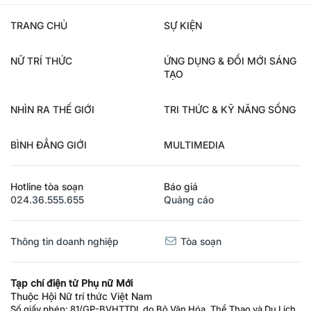
TRANG CHỦ
SỰ KIỆN
NỮ TRÍ THỨC
ỨNG DỤNG & ĐỔI MỚI SÁNG
TẠO
NHÌN RA THẾ GIỚI
TRI THỨC & KỸ NĂNG SỐNG
BÌNH ĐẲNG GIỚI
MULTIMEDIA
Hotline tòa soạn
Báo giá
024.36.555.655
Quảng cáo
Thông tin doanh nghiệp
Tòa soạn
Tạp chí điện tử Phụ nữ Mới
Thuộc Hội Nữ trí thức Việt Nam
Số giấy phép: 81/GP-BVHTTDL do Bộ Văn Hóa, Thể Thao và Du Lịch