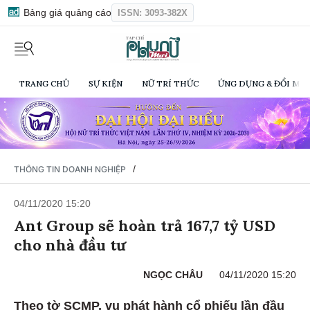
Bảng giá quảng cáo
ISSN: 3093-382X
TRANG CHỦ
SỰ KIỆN
NỮ TRÍ THỨC
ỨNG DỤNG & ĐỔI MỚI
/
THÔNG TIN DOANH NGHIỆP
04/11/2020 15:20
Ant Group sẽ ​​hoàn trả 167,7 tỷ USD
cho nhà đầu tư
NGỌC CHÂU
04/11/2020 15:20
Theo tờ SCMP, vụ phát hành cổ phiếu lần đầu