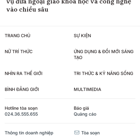
vụ đưa ngoại giao khoa học và công nghệ
vào chiều sâu
TRANG CHỦ
SỰ KIỆN
NỮ TRÍ THỨC
ỨNG DỤNG & ĐỔI MỚI SÁNG
TẠO
NHÌN RA THẾ GIỚI
TRI THỨC & KỸ NĂNG SỐNG
BÌNH ĐẲNG GIỚI
MULTIMEDIA
Hotline tòa soạn
Báo giá
024.36.555.655
Quảng cáo
Thông tin doanh nghiệp
Tòa soạn