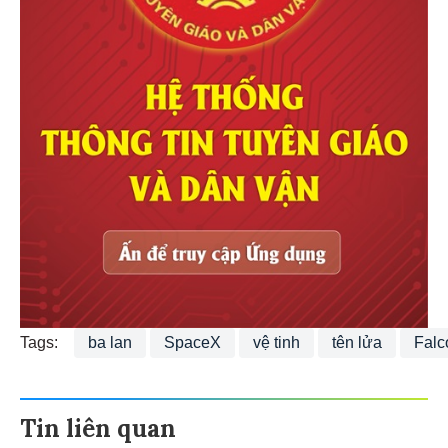
Tags:
ba lan
SpaceX
vệ tinh
tên lửa
Falc
Tin liên quan