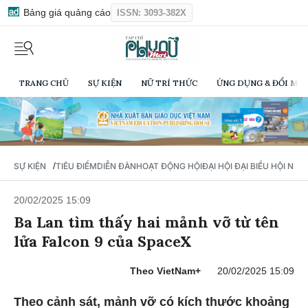
Bảng giá quảng cáo
ISSN: 3093-382X
TRANG CHỦ
SỰ KIỆN
NỮ TRÍ THỨC
ỨNG DỤNG & ĐỔI MỚI
/
SỰ KIỆN
TIÊU ĐIỂM
DIỄN ĐÀN
HOẠT ĐỘNG HỘI
ĐẠI HỘI ĐẠI BIỂU HỘI NỮ 
20/02/2025 15:09
Ba Lan tìm thấy hai mảnh vỡ từ tên
lửa Falcon 9 của SpaceX
Theo VietNam+
20/02/2025 15:09
Theo cảnh sát, mảnh vỡ có kích thước khoảng