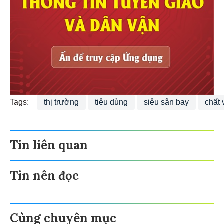
Tags:
thị trường
tiêu dùng
siêu sân bay
chất 
Tin liên quan
Tin nên đọc
Cùng chuyên mục