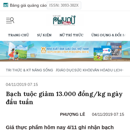
Bảng giá quảng cáo
ISSN: 3093-382X
TRANG CHỦ
SỰ KIỆN
NỮ TRÍ THỨC
ỨNG DỤNG & ĐỔI MỚI
/
TRI THỨC & KỸ NĂNG SỐNG
GIÁO DỤC
SỨC KHỎE
VĂN HÓA
DU LỊCH- Ẩ
04/11/2019 07:15
Bạch tuộc giảm 13.000 đồng/kg ngày
đầu tuần
PHƯỢNG LÊ
04/11/2019 07:15
Giá thực phẩm hôm nay 4/11 ghi nhận bạch