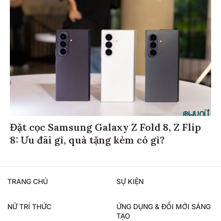
Đặt cọc Samsung Galaxy Z Fold 8, Z Flip
8: Ưu đãi gì, quà tặng kèm có gì?
TRANG CHỦ
SỰ KIỆN
NỮ TRÍ THỨC
ỨNG DỤNG & ĐỔI MỚI SÁNG
TẠO