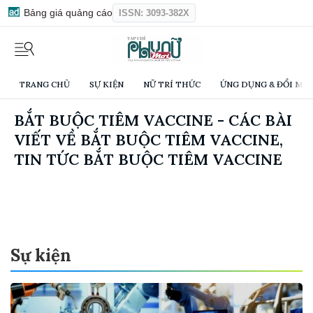
Bảng giá quảng cáo
ISSN: 3093-382X
TRANG CHỦ
SỰ KIỆN
NỮ TRÍ THỨC
ỨNG DỤNG & ĐỔI MỚI
BẮT BUỘC TIÊM VACCINE - CÁC BÀI
VIẾT VỀ BẮT BUỘC TIÊM VACCINE,
TIN TỨC BẮT BUỘC TIÊM VACCINE
Sự kiện