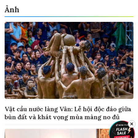
Ảnh
Vật cầu nước làng Vân: Lễ hội độc đáo giữa
bùn đất và khát vọng mùa màng no đủ
✕