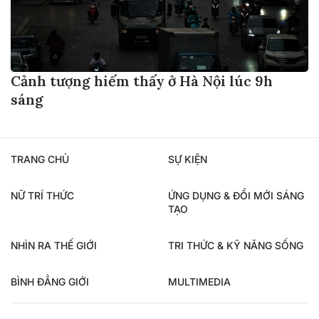
Cảnh tượng hiếm thấy ở Hà Nội lúc 9h
sáng
TRANG CHỦ
SỰ KIỆN
NỮ TRÍ THỨC
ỨNG DỤNG & ĐỔI MỚI SÁNG
TẠO
NHÌN RA THẾ GIỚI
TRI THỨC & KỸ NĂNG SỐNG
BÌNH ĐẲNG GIỚI
MULTIMEDIA