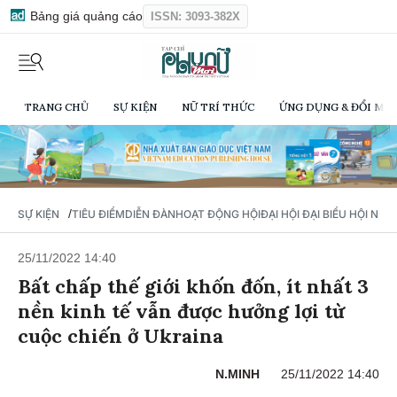
Bảng giá quảng cáo
ISSN: 3093-382X
TRANG CHỦ
SỰ KIỆN
NỮ TRÍ THỨC
ỨNG DỤNG & ĐỔI MỚI
/
SỰ KIỆN
TIÊU ĐIỂM
DIỄN ĐÀN
HOẠT ĐỘNG HỘI
ĐẠI HỘI ĐẠI BIỂU HỘI NỮ 
25/11/2022 14:40
Bất chấp thế giới khốn đốn, ít nhất 3
nền kinh tế vẫn được hưởng lợi từ
cuộc chiến ở Ukraina
N.MINH
25/11/2022 14:40