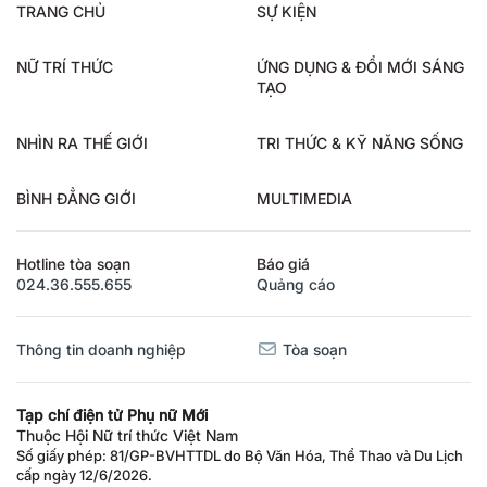
TRANG CHỦ
SỰ KIỆN
NỮ TRÍ THỨC
ỨNG DỤNG & ĐỔI MỚI SÁNG
TẠO
NHÌN RA THẾ GIỚI
TRI THỨC & KỸ NĂNG SỐNG
BÌNH ĐẲNG GIỚI
MULTIMEDIA
Hotline tòa soạn
Báo giá
024.36.555.655
Quảng cáo
Thông tin doanh nghiệp
Tòa soạn
Tạp chí điện tử Phụ nữ Mới
Thuộc Hội Nữ trí thức Việt Nam
Số giấy phép: 81/GP-BVHTTDL do Bộ Văn Hóa, Thể Thao và Du Lịch
cấp ngày 12/6/2026.