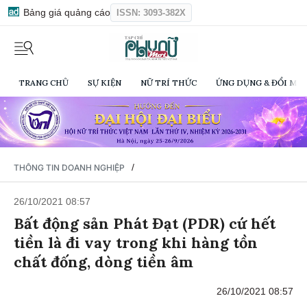
Bảng giá quảng cáo
ISSN: 3093-382X
TRANG CHỦ
SỰ KIỆN
NỮ TRÍ THỨC
ỨNG DỤNG & ĐỔI MỚI
/
THÔNG TIN DOANH NGHIỆP
26/10/2021 08:57
Bất động sản Phát Đạt (PDR) cứ hết
tiền là đi vay trong khi hàng tồn
chất đống, dòng tiền âm
26/10/2021 08:57