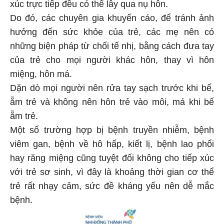
xúc trực tiếp đều có thể lây qua nụ hôn.
Do đó, các chuyên gia khuyến cáo, để tránh ảnh
hưởng đến sức khỏe của trẻ, các mẹ nên có
những biện pháp từ chối tế nhị, bằng cách đưa tay
của trẻ cho mọi người khác hôn, thay vì hôn
miệng, hôn má.
Dặn dò mọi người nên rửa tay sạch trước khi bế,
ẵm trẻ và không nên hôn trẻ vào môi, má khi bế
ẵm trẻ.
Một số trường hợp bị bệnh truyền nhiễm, bệnh
viêm gan, bệnh về hô hấp, kiết lị, bệnh lao phổi
hay răng miệng cũng tuyệt đối không cho tiếp xúc
với trẻ sơ sinh, vì đây là khoảng thời gian cơ thể
trẻ rất nhạy cảm, sức đề kháng yếu nên dễ mắc
bệnh.