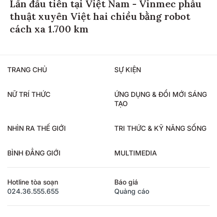
Lần đầu tiên tại Việt Nam - Vinmec phẫu
thuật xuyên Việt hai chiều bằng robot
cách xa 1.700 km
TRANG CHỦ
SỰ KIỆN
NỮ TRÍ THỨC
ỨNG DỤNG & ĐỔI MỚI SÁNG
TẠO
NHÌN RA THẾ GIỚI
TRI THỨC & KỸ NĂNG SỐNG
BÌNH ĐẲNG GIỚI
MULTIMEDIA
Hotline tòa soạn
Báo giá
024.36.555.655
Quảng cáo