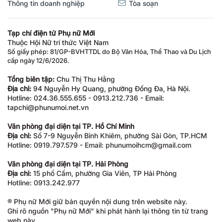
Thông tin doanh nghiệp
Tòa soạn
Tạp chí điện tử Phụ nữ Mới
Thuộc Hội Nữ trí thức Việt Nam
Số giấy phép: 81/GP-BVHTTDL do Bộ Văn Hóa, Thể Thao và Du Lịch
cấp ngày 12/6/2026.
Tổng biên tập:
Chu Thị Thu Hằng
Địa chỉ:
94 Nguyễn Hy Quang, phường Đống Đa, Hà Nội.
Hotline: 024.36.555.655 - 0913.212.736 - Email:
tapchi@phunumoi.net.vn
Văn phòng đại diện tại TP. Hồ Chí Minh
Địa chỉ:
Số 7-9 Nguyễn Bỉnh Khiêm, phường Sài Gòn, TP.HCM
Hotline: 0919.797.579 - Email: phunumoihcm@gmail.com
Văn phòng đại diện tại TP. Hải Phòng
Địa chỉ:
15 phố Cấm, phường Gia Viên, TP Hải Phòng
Hotline: 0913.242.977
® Phụ nữ Mới giữ bản quyền nội dung trên website này.
Ghi rõ nguồn "Phụ nữ Mới" khi phát hành lại thông tin từ trang
web này.