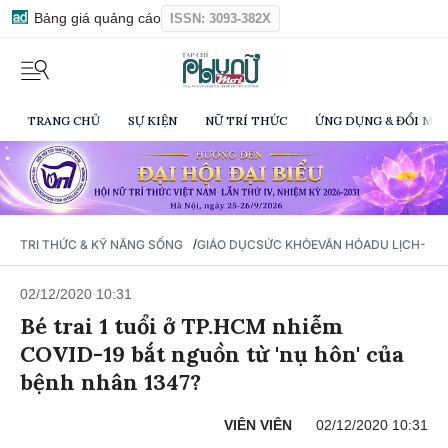
Bảng giá quảng cáo
ISSN: 3093-382X
TRANG CHỦ
SỰ KIỆN
NỮ TRÍ THỨC
ỨNG DỤNG & ĐỔI MỚI
/
TRI THỨC & KỸ NĂNG SỐNG
GIÁO DỤC
SỨC KHỎE
VĂN HÓA
DU LỊCH- Ẩ
02/12/2020 10:31
Bé trai 1 tuổi ở TP.HCM nhiễm
COVID-19 bắt nguồn từ 'nụ hôn' của
bệnh nhân 1347?
VIÊN VIÊN
02/12/2020 10:31