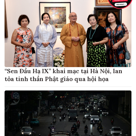
“Sen Đầu Hạ IX” khai mạc tại Hà Nội, lan
tỏa tinh thần Phật giáo qua hội họa