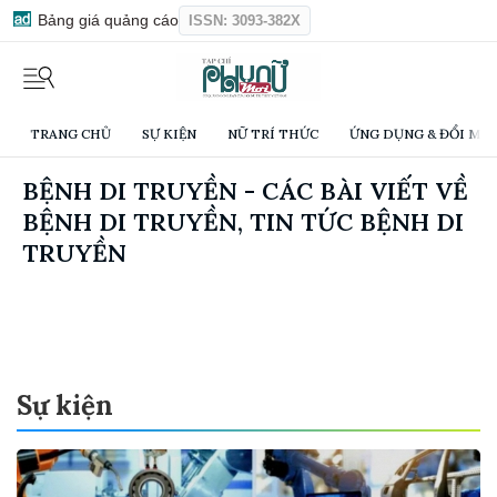
Bảng giá quảng cáo
ISSN: 3093-382X
TRANG CHỦ
SỰ KIỆN
NỮ TRÍ THỨC
ỨNG DỤNG & ĐỔI MỚI
BỆNH DI TRUYỀN - CÁC BÀI VIẾT VỀ
BỆNH DI TRUYỀN, TIN TỨC BỆNH DI
TRUYỀN
Sự kiện