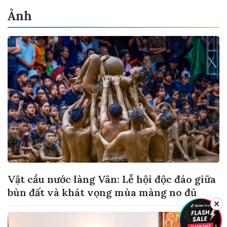
Ảnh
Vật cầu nước làng Vân: Lễ hội độc đáo giữa
bùn đất và khát vọng mùa màng no đủ
✕