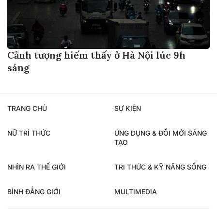
Cảnh tượng hiếm thấy ở Hà Nội lúc 9h
sáng
TRANG CHỦ
SỰ KIỆN
NỮ TRÍ THỨC
ỨNG DỤNG & ĐỔI MỚI SÁNG
TẠO
NHÌN RA THẾ GIỚI
TRI THỨC & KỸ NĂNG SỐNG
BÌNH ĐẲNG GIỚI
MULTIMEDIA