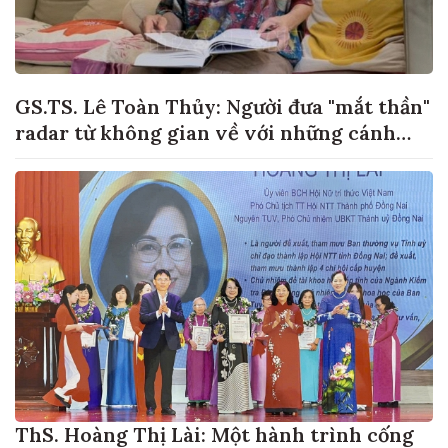
GS.TS. Lê Toàn Thủy: Người đưa "mắt thần"
radar từ không gian về với những cánh
đồng lúa Việt Nam
ThS. Hoàng Thị Lài: Một hành trình cống