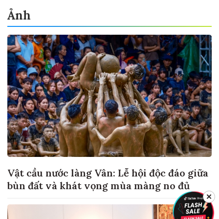
Ảnh
Vật cầu nước làng Vân: Lễ hội độc đáo giữa
bùn đất và khát vọng mùa màng no đủ
✕