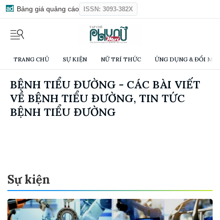
Bảng giá quảng cáo
ISSN: 3093-382X
TRANG CHỦ
SỰ KIỆN
NỮ TRÍ THỨC
ỨNG DỤNG & ĐỔI MỚI
BỆNH TIỂU ĐƯỜNG - CÁC BÀI VIẾT
VỀ BỆNH TIỂU ĐƯỜNG, TIN TỨC
BỆNH TIỂU ĐƯỜNG
Sự kiện