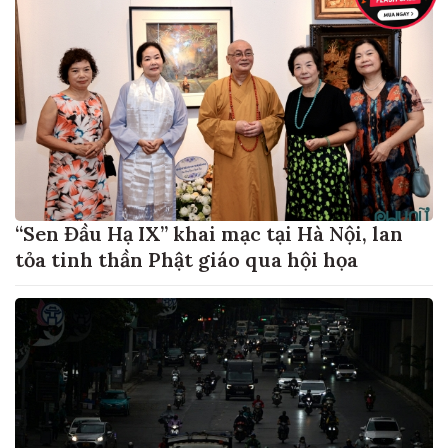
“Sen Đầu Hạ IX” khai mạc tại Hà Nội, lan
tỏa tinh thần Phật giáo qua hội họa