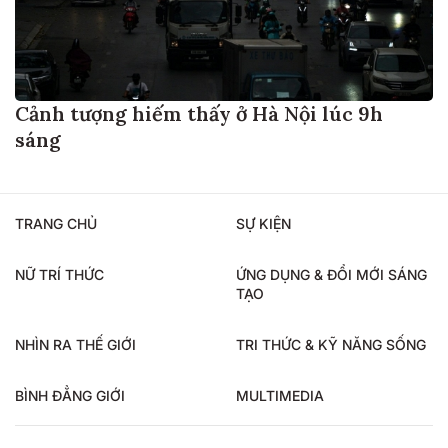
Cảnh tượng hiếm thấy ở Hà Nội lúc 9h
sáng
TRANG CHỦ
SỰ KIỆN
NỮ TRÍ THỨC
ỨNG DỤNG & ĐỔI MỚI SÁNG
TẠO
NHÌN RA THẾ GIỚI
TRI THỨC & KỸ NĂNG SỐNG
BÌNH ĐẲNG GIỚI
MULTIMEDIA