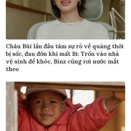
Châu Bùi lần đầu tâm sự rõ về quãng thời
bị sốc, đau đớn khi mất Bí: Trốn vào nhà
vệ sinh để khóc, Binz cũng rơi nước mắt
theo