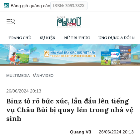
Bảng giá quảng cáo
ISSN: 3093-382X
TRANG CHỦ
SỰ KIỆN
NỮ TRÍ THỨC
ỨNG DỤNG & ĐỔI MỚI
/
MULTIMEDIA
ẢNH
VIDEO
26/06/2024 20:13
Binz tỏ rõ bức xúc, lần đầu lên tiếng
vụ Châu Bùi bị quay lén trong nhà vệ
sinh
Quang Vũ
26/06/2024 20:13