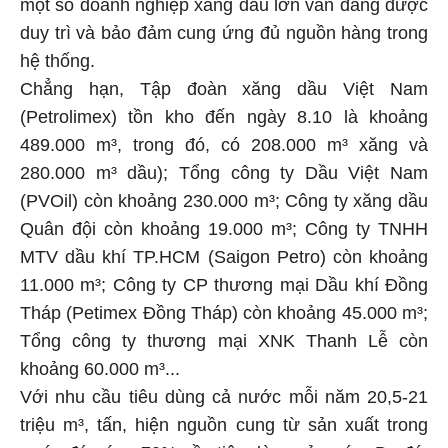
một số doanh nghiệp xăng dầu lớn vẫn đang được
duy trì và bảo đảm cung ứng đủ nguồn hàng trong
hệ thống.
Chẳng hạn, Tập đoàn xăng dầu Việt Nam
(Petrolimex) tồn kho đến ngày 8.10 là khoảng
489.000 m³, trong đó, có 208.000 m³ xăng và
280.000 m³ dầu); Tổng công ty Dầu Việt Nam
(PVOil) còn khoảng 230.000 m³; Công ty xăng dầu
Quân đội còn khoảng 19.000 m³; Công ty TNHH
MTV dầu khí TP.HCM (Saigon Petro) còn khoảng
11.000 m³; Công ty CP thương mại Dầu khí Đồng
Tháp (Petimex Đồng Tháp) còn khoảng 45.000 m³;
Tổng công ty thương mại XNK Thanh Lễ còn
khoảng 60.000 m³...
Với nhu cầu tiêu dùng cả nước mỗi năm 20,5-21
triệu m³, tấn, hiện nguồn cung từ sản xuất trong