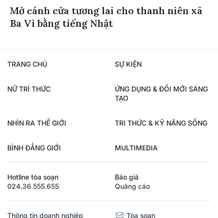
Mở cánh cửa tương lai cho thanh niên xã
Ba Vì bằng tiếng Nhật
TRANG CHỦ
SỰ KIỆN
NỮ TRÍ THỨC
ỨNG DỤNG & ĐỔI MỚI SÁNG
TẠO
NHÌN RA THẾ GIỚI
TRI THỨC & KỸ NĂNG SỐNG
BÌNH ĐẲNG GIỚI
MULTIMEDIA
Hotline tòa soạn
Báo giá
024.36.555.655
Quảng cáo
Thông tin doanh nghiệp
Tòa soạn