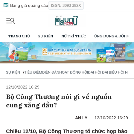
Bảng giá quảng cáo
ISSN: 3093-382X
TRANG CHỦ
SỰ KIỆN
NỮ TRÍ THỨC
ỨNG DỤNG & ĐỔI MỚI
/
SỰ KIỆN
TIÊU ĐIỂM
DIỄN ĐÀN
HOẠT ĐỘNG HỘI
ĐẠI HỘI ĐẠI BIỂU HỘI NỮ 
12/10/2022 16:29
Bộ Công Thương nói gì về nguồn
cung xăng dầu?
AN LY
12/10/2022 16:29
Chiều 12/10, Bộ Công Thương tổ chức họp báo