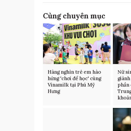
Cùng chuyên mục
Hàng nghìn trẻ em hào
Nữ si
hứng 'chơi để học' cùng
giành
Vinamilk tại Phú Mỹ
phần 
Hưng
Trung
khoản