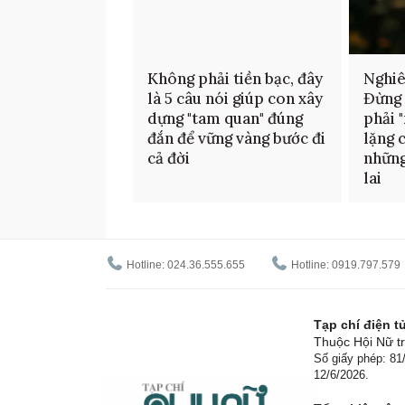
Không phải tiền bạc, đây
Nghiê
là 5 câu nói giúp con xây
Đừng 
dựng "tam quan" đúng
phải 
đắn để vững vàng bước đi
lặng 
cả đời
những
lai
Hotline: 024.36.555.655
Hotline: 0919.797.579
Tạp chí điện 
Thuộc Hội Nữ tr
Số giấy phép: 8
12/6/2026.