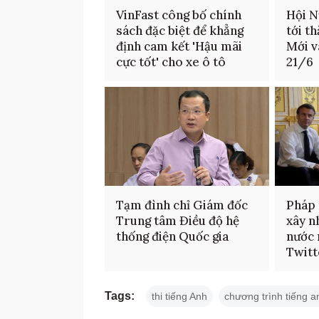
VinFast công bố chính
Hội N
sách đặc biệt để khẳng
tới t
định cam kết 'Hậu mãi
Mới v
cực tốt' cho xe ô tô
21/6
Tạm đình chỉ Giám đốc
Pháp
Trung tâm Điều độ hệ
xây n
thống điện Quốc gia
nước 
Twitt
Tags:
thi tiếng Anh
chương trình tiếng a