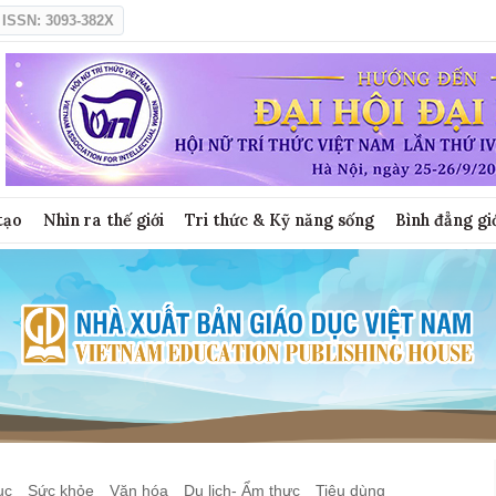
ISSN: 3093-382X
tạo
Nhìn ra thế giới
Tri thức & Kỹ năng sống
Bình đẳng gi
ục
Sức khỏe
Văn hóa
Du lịch- Ẩm thực
Tiêu dùng