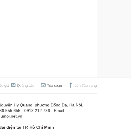
áo giá
Quảng cáo
Tòa soạn
Lên đầu trang
Nguyễn Hy Quang, phường Đống Đa, Hà Nội.
.36.555.655 - 0913.212.736 - Email:
umoi.net.vn
ại diện tại TP. Hồ Chí Minh