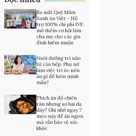
Ra mắt Quỹ Mầm
Xanh An Việt – Hỗ
trợ 100% chi phí IVF,
mở thêm cơ hội làm
cha mẹ cho các gia
đình hiếm muộn
Nuôi dưỡng trí não
từ căn bếp: Phụ nữ
làm việc trí óc nên
ăn gì để luôn minh
mẫn?
Thích ăn đồ chiên
rán nhưng sợ hại dạ
dày? Ghi nhớ ngay 7
mẹo này để ăn ngon
mà vẫn bảo vệ sức
khỏe