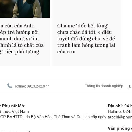
n cứu của Anh:
Cha mẹ "dốc hết lòng"
ép trẻ hướng nội
chưa chắc đã tốt: 4 điều
"mạnh dạn", sự im
tuyệt đối đừng chia sẻ để
chính là tố chất của
tránh làm hỏng tương lai
 triệu phú tương
của con
Thông tin doanh nghiệp
Hotline: 0913.242.977
B
tử Phụ nữ Mới
Địa chỉ:
94 
í thức Việt Nam
Hotline: 024
1/GP-BVHTTDL do Bộ Văn Hóa, Thể Thao và Du Lịch cấp ngày
tapchi@phun
Văn phòng đ