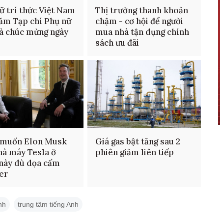
ữ trí thức Việt Nam
Thị trường thanh khoản
hăm Tạp chí Phụ nữ
chậm - cơ hội để người
à chúc mừng ngày
mua nhà tận dụng chính
sách ưu đãi
 muốn Elon Musk
Giá gas bật tăng sau 2
hà máy Tesla ở
phiên giảm liên tiếp
này dù dọa cấm
er
nh
trung tâm tiếng Anh