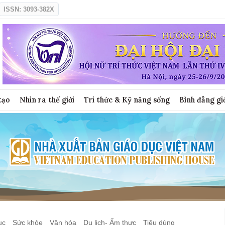
ISSN: 3093-382X
tạo
Nhìn ra thế giới
Tri thức & Kỹ năng sống
Bình đẳng gi
ục
Sức khỏe
Văn hóa
Du lịch- Ẩm thực
Tiêu dùng