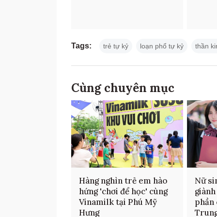
Tags:
trẻ tự kỷ
loạn phổ tự kỷ
thần k
Cùng chuyên mục
Hàng nghìn trẻ em hào
Nữ si
hứng 'chơi để học' cùng
giành
Vinamilk tại Phú Mỹ
phần 
Hưng
Trung