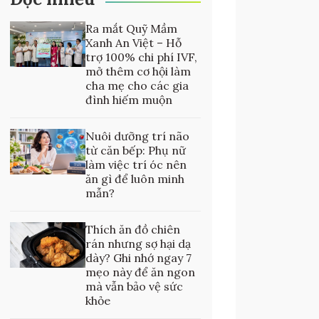
Ra mắt Quỹ Mầm
Xanh An Việt – Hỗ
trợ 100% chi phí IVF,
mở thêm cơ hội làm
cha mẹ cho các gia
đình hiếm muộn
Nuôi dưỡng trí não
từ căn bếp: Phụ nữ
làm việc trí óc nên
ăn gì để luôn minh
mẫn?
Thích ăn đồ chiên
rán nhưng sợ hại dạ
dày? Ghi nhớ ngay 7
mẹo này để ăn ngon
mà vẫn bảo vệ sức
khỏe