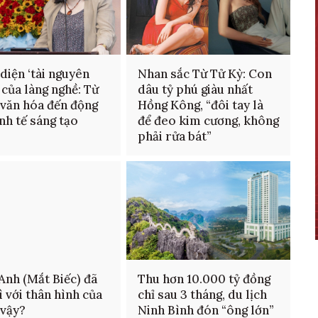
diện ‘tài nguyên
Nhan sắc Từ Tử Kỳ: Con
của làng nghề: Từ
dâu tỷ phú giàu nhất
 văn hóa đến động
Hồng Kông, “đôi tay là
inh tế sáng tạo
để đeo kim cương, không
phải rửa bát”
Anh (Mắt Biếc) đã
Thu hơn 10.000 tỷ đồng
ì với thân hình của
chỉ sau 3 tháng, du lịch
vậy?
Ninh Bình đón “ông lớn”