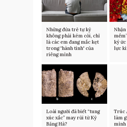
Những đứa trẻ tự kỷ
Nhận 
không phải kém cỏi, chỉ
mềm’ 
là các em đang mắc kẹt
ký ức
trong "hành tinh" của
lực k
riêng mình
Loài người đã biết “tung
Trúc 
xúc xắc” may rủi từ Kỷ
làm g
Băng Hà?
mình 