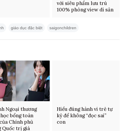
với siêu phẩm lưu trú
100% phòng view di sản
inh
giáo dục đặc biệt
saigonchildren
nh Ngoại thương
Hiểu đúng hành vi trẻ tự
 học bổng toàn
kỷ để không “đọc sai”
của Chính phủ
con
 Quốc trị giá