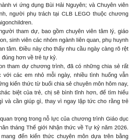
 hành vi ứng dụng Bùi Hải Nguyên; và Chuyên viên
nh, người phụ trách tại CLB LEGO thuộc chương
aigonchildren.
người tham dự, bao gồm chuyên viên tâm lý, giáo
non, sinh viên các nhóm ngành liên quan, phụ huynh
n tâm. Điều này cho thấy nhu cầu ngày càng rõ rệt
 đúng hơn về trẻ tự kỷ.
on tham dự chương trình, đã có những chia sẻ rất
xúc với các em nhỏ mỗi ngày, nhiều tình huống vẫn
hững kiến thức từ buổi chia sẻ chuyên môn hôm nay,
hác biệt của trẻ, chị sẽ bình tĩnh hơn, để tìm hiểu
và cần giúp gì, thay vì ngay lập tức cho rằng trẻ
 quan trọng trong nỗ lực của chương trình Giáo dục
 nhân tháng Thế giới Nhận thức về Tự kỷ năm 2026.
à mang đến kiến thức chuyên môn dựa trên bằng