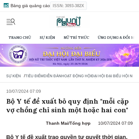
Bảng giá quảng cáo
ISSN: 3093-382X
TRANG CHỦ
SỰ KIỆN
NỮ TRÍ THỨC
ỨNG DỤNG & ĐỔI MỚI
/
SỰ KIỆN
TIÊU ĐIỂM
DIỄN ĐÀN
HOẠT ĐỘNG HỘI
ĐẠI HỘI ĐẠI BIỂU HỘI NỮ 
10/07/2024 07:09
Bộ Y tế đề xuất bỏ quy định "mỗi cặp
vợ chồng chỉ sinh một hoặc hai con"
Thanh Mai/Tổng hợp
10/07/2024 07:09
Bộ Y tế đề xuất trao quyền tự quyết thời gian,