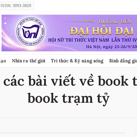
ISSN: 3093-382X
tạo
Nhìn ra thế giới
Tri thức & Kỹ năng sống
Bình đẳng gi
 các bài viết về book t
book trạm tỷ