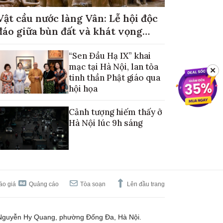
Vật cầu nước làng Vân: Lễ hội độc
đáo giữa bùn đất và khát vọng
mùa màng no đủ
“Sen Đầu Hạ IX” khai
mạc tại Hà Nội, lan tỏa
✕
tinh thần Phật giáo qua
hội họa
Cảnh tượng hiếm thấy ở
Hà Nội lúc 9h sáng
áo giá
Quảng cáo
Tòa soạn
Lên đầu trang
Nguyễn Hy Quang, phường Đống Đa, Hà Nội.