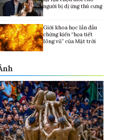
người bị dị ứng thú cưng
Giới khoa học lần đầu
chứng kiến “họa tiết
lông vũ” của Mặt trời
Ảnh