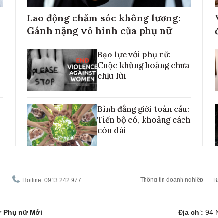
Lao động chăm sóc không lương:
Gánh nặng vô hình của phụ nữ
Bạo lực với phụ nữ:
h
Cuộc khủng hoảng chưa
chịu lùi
Bình đẳng giới toàn cầu:
Tiến bộ có, khoảng cách
còn dài
Thông tin doanh nghiệp
Hotline: 0913.242.977
B
tử Phụ nữ Mới
Địa chỉ:
94 