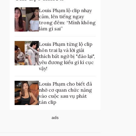
Louis Phạm lộ clip nhạy
cảm, lên tiếng ngay
trong đêm: “Mình không
làm gì sai”
Louis Phạm từng lộ clip
hôn trai lạ và lời giải
thích bất ngờ bị "đào lại",
yêu đương kiểu gì kì cục
vậy!
Louis Phạm cho biết đã
nhờ cơ quan chức năng
vào cuộc sau vụ phát
tán clip
ads