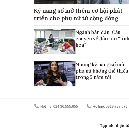
Kỹ năng số mở thêm cơ hội phát
triển cho phụ nữ từ cộng đồng
Ngành bán dẫn: Câu
chuyện về đào tạo “tin
hoa”
Những kỹ năng số mà
phụ nữ không thể thiếu
trong 5 năm tới
Hotline: 024.36.555.655
Hotline: 0919.797.579
Tạp chí điện 