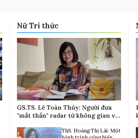
Nữ Trí thức
GS.TS. Lê Toàn Thủy: Người đưa
"mắt thần" radar từ không gian về
với những cánh đồng lúa Việt Nam
ThS. Hoàng Thị Lài: Một
hành trình cống hiến,