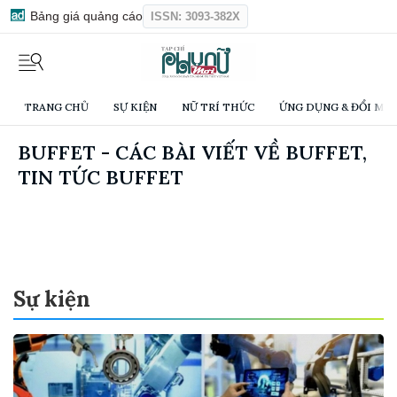
Bảng giá quảng cáo
ISSN: 3093-382X
TRANG CHỦ
SỰ KIỆN
NỮ TRÍ THỨC
ỨNG DỤNG & ĐỔI MỚI
BUFFET - CÁC BÀI VIẾT VỀ BUFFET,
TIN TỨC BUFFET
Sự kiện