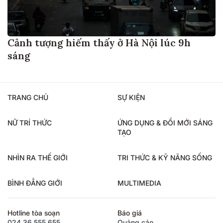
Cảnh tượng hiếm thấy ở Hà Nội lúc 9h
sáng
TRANG CHỦ
SỰ KIỆN
NỮ TRÍ THỨC
ỨNG DỤNG & ĐỔI MỚI SÁNG
TẠO
NHÌN RA THẾ GIỚI
TRI THỨC & KỸ NĂNG SỐNG
BÌNH ĐẲNG GIỚI
MULTIMEDIA
Hotline tòa soạn
Báo giá
024.36.555.655
Quảng cáo