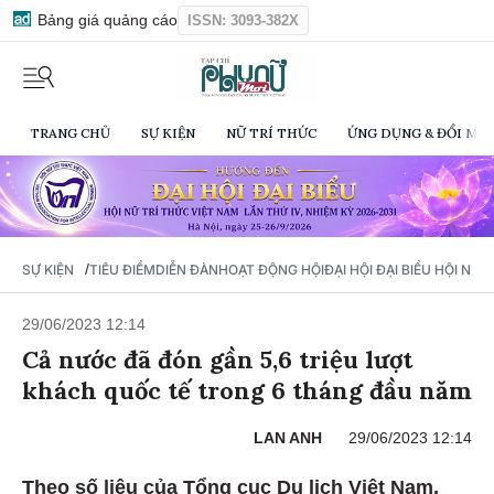
Bảng giá quảng cáo
ISSN: 3093-382X
TRANG CHỦ
SỰ KIỆN
NỮ TRÍ THỨC
ỨNG DỤNG & ĐỔI MỚI
/
SỰ KIỆN
TIÊU ĐIỂM
DIỄN ĐÀN
HOẠT ĐỘNG HỘI
ĐẠI HỘI ĐẠI BIỂU HỘI NỮ 
29/06/2023 12:14
Cả nước đã đón gần 5,6 triệu lượt
khách quốc tế trong 6 tháng đầu năm
LAN ANH
29/06/2023 12:14
Theo số liệu của Tổng cục Du lịch Việt Nam,