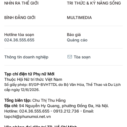
NHÌN RA THẾ GIỚI
TRI THỨC & KỸ NĂNG SỐNG
BÌNH ĐẲNG GIỚI
MULTIMEDIA
Hotline tòa soạn
Báo giá
024.36.555.655
Quảng cáo
Thông tin doanh nghiệp
Tòa soạn
Tạp chí điện tử Phụ nữ Mới
Thuộc Hội Nữ trí thức Việt Nam
Số giấy phép: 81/GP-BVHTTDL do Bộ Văn Hóa, Thể Thao và Du Lịch
cấp ngày 12/6/2026.
Tổng biên tập:
Chu Thị Thu Hằng
Địa chỉ:
94 Nguyễn Hy Quang, phường Đống Đa, Hà Nội.
Hotline: 024.36.555.655 - 0913.212.736 - Email:
tapchi@phunumoi.net.vn