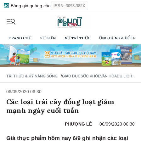
Bảng giá quảng cáo
ISSN: 3093-382X
TRANG CHỦ
SỰ KIỆN
NỮ TRÍ THỨC
ỨNG DỤNG & ĐỔI MỚI
/
TRI THỨC & KỸ NĂNG SỐNG
GIÁO DỤC
SỨC KHỎE
VĂN HÓA
DU LỊCH- Ẩ
06/09/2020 06:30
Các loại trái cây đồng loạt giảm
mạnh ngày cuối tuần
PHƯỢNG LÊ
06/09/2020 06:30
Giá thực phẩm hôm nay 6/9 ghi nhận các loại