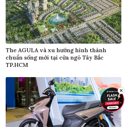
The AGULA và xu hướng hình thành
chuẩn sống mới tại cửa ngõ Tây Bắc
TP.HCM
✕