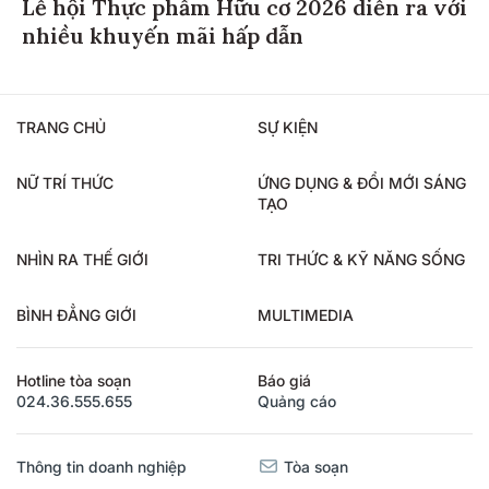
Lễ hội Thực phẩm Hữu cơ 2026 diễn ra với
nhiều khuyến mãi hấp dẫn
TRANG CHỦ
SỰ KIỆN
NỮ TRÍ THỨC
ỨNG DỤNG & ĐỔI MỚI SÁNG
TẠO
NHÌN RA THẾ GIỚI
TRI THỨC & KỸ NĂNG SỐNG
BÌNH ĐẲNG GIỚI
MULTIMEDIA
Hotline tòa soạn
Báo giá
024.36.555.655
Quảng cáo
Thông tin doanh nghiệp
Tòa soạn