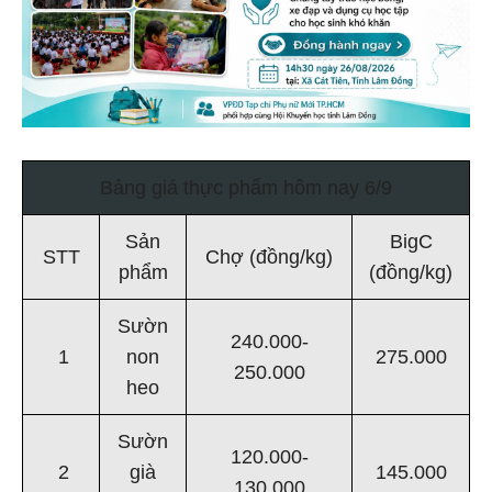
Bảng giá thực phẩm hôm nay 6/9
Sản
BigC
STT
Chợ (đồng/kg)
phẩm
(đồng/kg)
Sườn
240.000-
1
non
275.000
250.000
heo
Sườn
120.000-
2
già
145.000
130.000