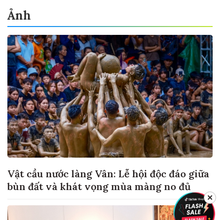
Ảnh
Vật cầu nước làng Vân: Lễ hội độc đáo giữa
bùn đất và khát vọng mùa màng no đủ
✕