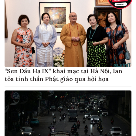
“Sen Đầu Hạ IX” khai mạc tại Hà Nội, lan
tỏa tinh thần Phật giáo qua hội họa