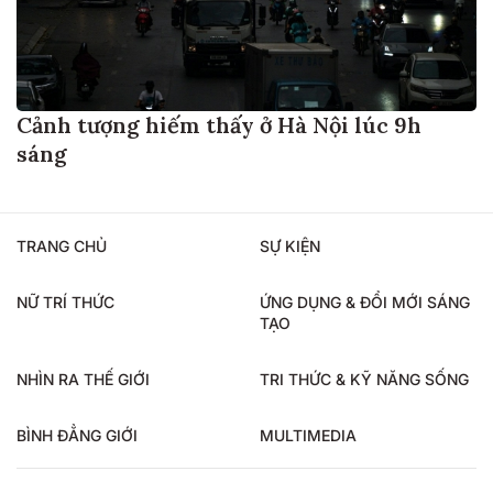
Cảnh tượng hiếm thấy ở Hà Nội lúc 9h
sáng
TRANG CHỦ
SỰ KIỆN
NỮ TRÍ THỨC
ỨNG DỤNG & ĐỔI MỚI SÁNG
TẠO
NHÌN RA THẾ GIỚI
TRI THỨC & KỸ NĂNG SỐNG
BÌNH ĐẲNG GIỚI
MULTIMEDIA