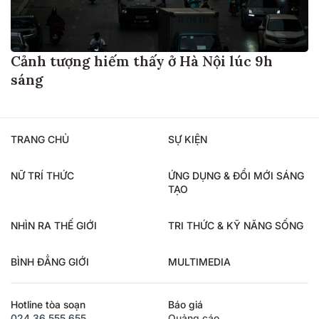
Cảnh tượng hiếm thấy ở Hà Nội lúc 9h
sáng
TRANG CHỦ
SỰ KIỆN
NỮ TRÍ THỨC
ỨNG DỤNG & ĐỔI MỚI SÁNG
TẠO
NHÌN RA THẾ GIỚI
TRI THỨC & KỸ NĂNG SỐNG
BÌNH ĐẲNG GIỚI
MULTIMEDIA
Hotline tòa soạn
Báo giá
024.36.555.655
Quảng cáo