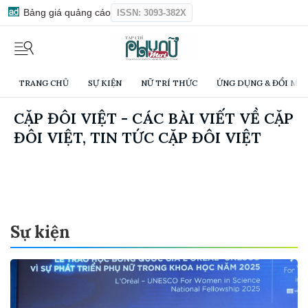
Bảng giá quảng cáo
ISSN: 3093-382X
TRANG CHỦ
SỰ KIỆN
NỮ TRÍ THỨC
ỨNG DỤNG & ĐỔI MỚI
CẶP ĐÔI VIỆT - CÁC BÀI VIẾT VỀ CẶP
ĐÔI VIỆT, TIN TỨC CẶP ĐÔI VIỆT
Sự kiện