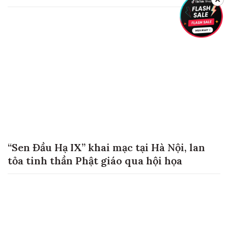
“Sen Đầu Hạ IX” khai mạc tại Hà Nội, lan
tỏa tinh thần Phật giáo qua hội họa