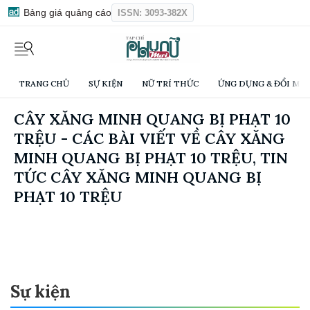
Bảng giá quảng cáo
ISSN: 3093-382X
TRANG CHỦ
SỰ KIỆN
NỮ TRÍ THỨC
ỨNG DỤNG & ĐỔI MỚI
CÂY XĂNG MINH QUANG BỊ PHẠT 10
TRỆU - CÁC BÀI VIẾT VỀ CÂY XĂNG
MINH QUANG BỊ PHẠT 10 TRỆU, TIN
TỨC CÂY XĂNG MINH QUANG BỊ
PHẠT 10 TRỆU
Sự kiện