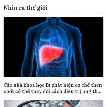
Nhìn ra thế giới
Các nhà khoa học Bỉ phát hiện cơ chế then
chốt có thể thay đổi cách điều trị ung thư
di căn gan