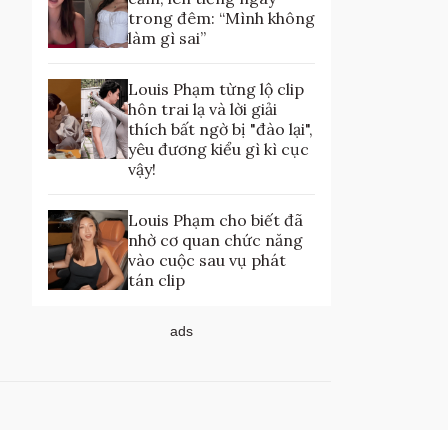
trong đêm: “Mình không
làm gì sai”
Louis Phạm từng lộ clip
hôn trai lạ và lời giải
thích bất ngờ bị "đào lại",
yêu đương kiểu gì kì cục
vậy!
Louis Phạm cho biết đã
nhờ cơ quan chức năng
vào cuộc sau vụ phát
tán clip
ads