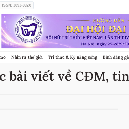
ISSN: 3093-382X
tạo
Nhìn ra thế giới
Tri thức & Kỹ năng sống
Bình đẳng gi
c bài viết về CĐM, ti