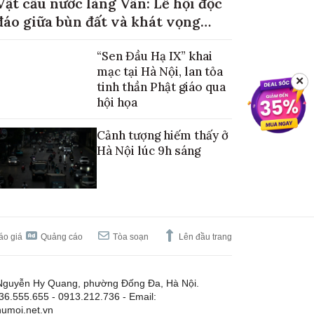
Vật cầu nước làng Vân: Lễ hội độc
đáo giữa bùn đất và khát vọng
mùa màng no đủ
“Sen Đầu Hạ IX” khai
mạc tại Hà Nội, lan tỏa
✕
tinh thần Phật giáo qua
hội họa
Cảnh tượng hiếm thấy ở
Hà Nội lúc 9h sáng
áo giá
Quảng cáo
Tòa soạn
Lên đầu trang
Nguyễn Hy Quang, phường Đống Đa, Hà Nội.
.36.555.655 - 0913.212.736 - Email:
umoi.net.vn