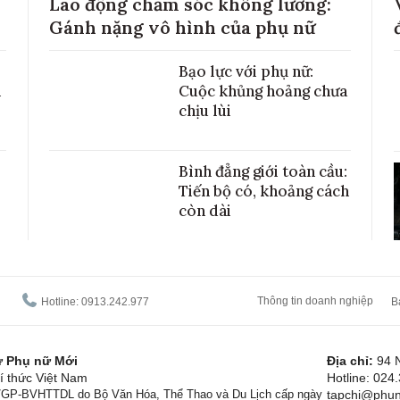
Lao động chăm sóc không lương:
Gánh nặng vô hình của phụ nữ
Bạo lực với phụ nữ:
h
Cuộc khủng hoảng chưa
chịu lùi
Bình đẳng giới toàn cầu:
Tiến bộ có, khoảng cách
còn dài
Thông tin doanh nghiệp
Hotline: 0913.242.977
B
tử Phụ nữ Mới
Địa chỉ:
94 
í thức Việt Nam
Hotline: 024
1/GP-BVHTTDL do Bộ Văn Hóa, Thể Thao và Du Lịch cấp ngày
tapchi@phun