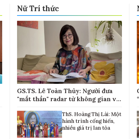
Nữ Trí thức
GS.TS. Lê Toàn Thủy: Người đưa
"mắt thần" radar từ không gian về
với những cánh đồng lúa Việt Nam
ThS. Hoàng Thị Lài: Một
hành trình cống hiến,
nhiều giá trị lan tỏa