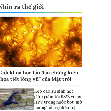
Nhìn ra thế giới
Giới khoa học lần đầu chứng kiến
“họa tiết lông vũ” của Mặt trời
Kẹo cao su sinh học
giúp giảm tới 93% virus
HPV trong nước bọt, mở
hướng hỗ trợ điều trị