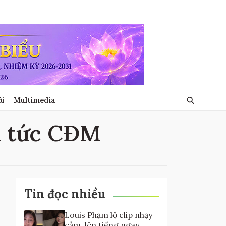
ới
Multimedia
n tức CĐM
Tin đọc nhiều
Louis Phạm lộ clip nhạy
cảm, lên tiếng ngay