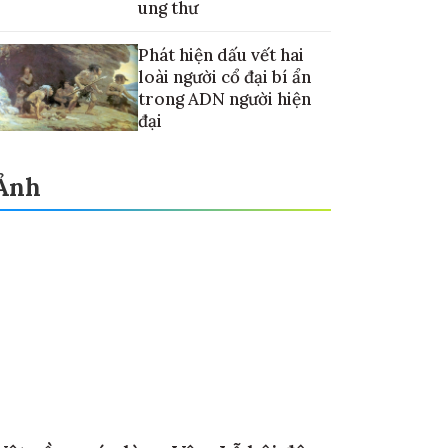
ung thư
Phát hiện dấu vết hai
loài người cổ đại bí ẩn
trong ADN người hiện
đại
Ảnh