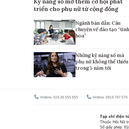
Kỹ năng số mở thêm cơ hội phát
triển cho phụ nữ từ cộng đồng
Ngành bán dẫn: Câu
chuyện về đào tạo “tin
hoa”
Những kỹ năng số mà
phụ nữ không thể thiếu
trong 5 năm tới
Hotline: 024.36.555.655
Hotline: 0919.797.579
Tạp chí điện 
Thuộc Hội Nữ tr
Số giấy phép: 8